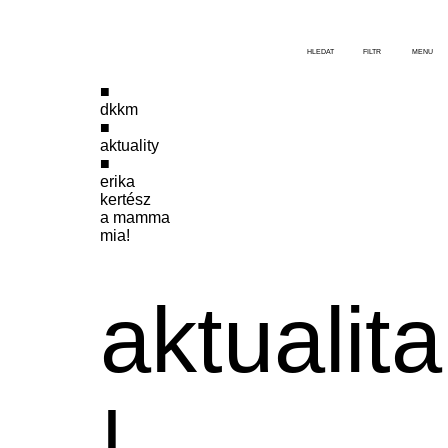
HLEDAT
FILTR
MENU
dkkm
aktuality
erika
kertész
a mamma
mia!
aktualita
|