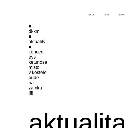
HLEDAT
FILTR
MENU
dkkm
aktuality
koncert
trys
keturiose
místo
v kostele
bude
na
zámku
!!!!
aktualita