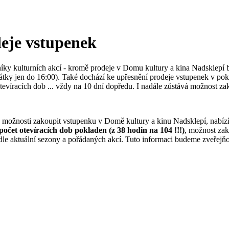
deje vstupenek
vníky kulturních akcí - kromě prodeje v Domu kultury a kina Nadsklepí
svátky jen do 16:00). Také dochází ke upřesnění prodeje vstupenek v p
otevíracích dob ... vždy na 10 dní dopředu. I nadále zůstává možnost z
omě možnosti zakoupit vstupenku v Domě kultury a kinu Nadsklepí, 
 otevíracích dob pokladen (z 38 hodin na 104 !!!)
, možnost zak
le aktuální sezony a pořádaných akcí. Tuto informaci budeme zveřejňo