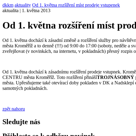
dkkm
aktuality
Od 1. května rozšíření míst prodeje vstupenek
aktualita | 1. května 2013
Od 1. května rozšíření míst pro
Od 1. května dochází k zásadní změně a rozšíření služby pro návště
města Kroměříž a to denně (!!!) od 9:00 do 17:00 (soboty, neděle a 
zveřejňovat (v novinkách, na internetu, v pokladnách) přesný rozpis 
Od 1. května dochází k zásadnímu rozšíření prodeje vstupnek. Kr
CENTRU města Kroměříž. Toto rozšíření přináší
TROJNÁSOBNÝ počet
města. Upřesňujeme také otevírací doby pokladen v DK a Nadsklepí d
samotných pokladnách.
zpět nahoru
Sledujte nás
Přihlaste se k odběru novinek