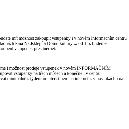
 budete mít možnost zakoupit vstupenky i v novém Informačním centru
okladnách kina Nadsklepí a Domu kultury ... od 1.5. budeme
akoupení vstupenek přes inernet.
nabízíme i možnost prodeje vstupenek v novém INFORMAČNÍM
upovat vstupenky na třech místech a konečně i v centru
vat minimálně s týdenním předstihem na internetu, v novinkách i na