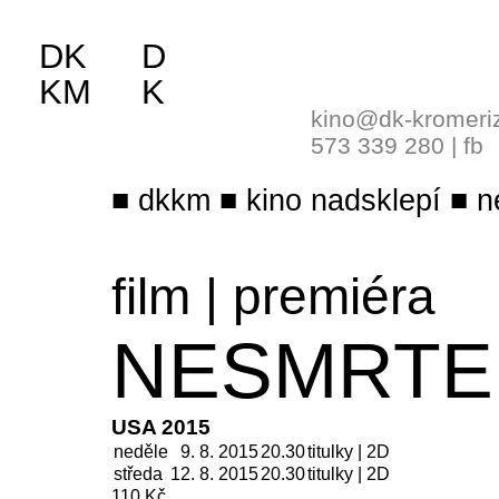
DK
D
KM
K
kino@dk-kromeri
573 339 280
|
fb
dkkm
kino nadsklepí
n
film
|
premiéra
NESMRTE
USA 2015
neděle
9. 8. 2015
20.30
titulky | 2D
středa
12. 8.
2015
20.30
titulky | 2D
110 Kč