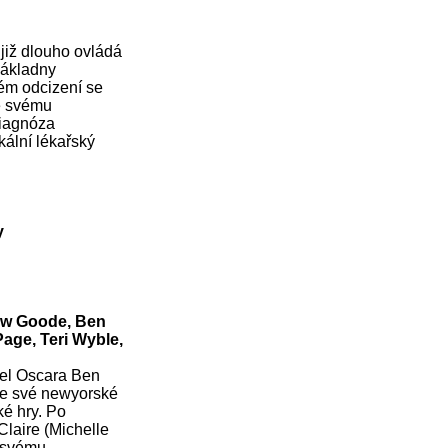
již dlouho ovládá
základny
ém odcizení se
e svému
diagnóza
kální lékařský
y
hew Goode, Ben
Page, Teri Wyble,
tel Oscara Ben
 ze své newyorské
é hry. Po
Claire (Michelle
 svému