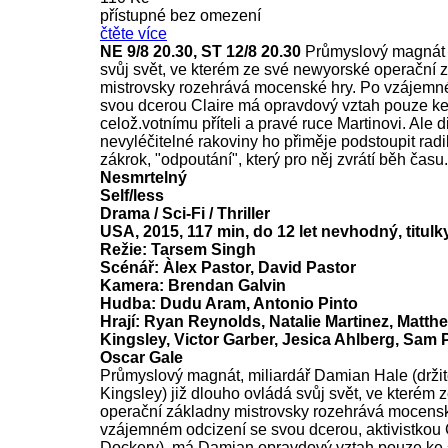
přístupné bez omezení
čtěte více
NE 9/8 20.30, ST 12/8 20.30
Průmyslový magnát 
svůj svět, ve kterém ze své newyorské operační 
mistrovsky rozehrává mocenské hry. Po vzájemn
svou dcerou Claire má opravdový vztah pouze k
celož.votnímu příteli a pravé ruce Martinovi. Ale 
nevyléčitelné rakoviny ho přiměje podstoupit radi
zákrok, "odpoutání", který pro něj zvrátí běh času.
Nesmrtelný
Self/less
Drama / Sci-Fi / Thriller
USA, 2015, 117 min, do 12 let nevhodný, titulk
Režie: Tarsem Singh
Scénář: Àlex Pastor, David Pastor
Kamera: Brendan Galvin
Hudba: Dudu Aram, Antonio Pinto
Hrají: Ryan Reynolds, Natalie Martinez, Matt
Kingsley, Victor Garber, Jesica Ahlberg, Sam 
Oscar Gale
Průmyslový magnát, miliardář Damian Hale (drži
Kingsley) již dlouho ovládá svůj svět, ve kterém
operační základny mistrovsky rozehrává mocensk
vzájemném odcizení se svou dcerou, aktivistkou 
Dockery), má Damian opravdový vztah pouze ke