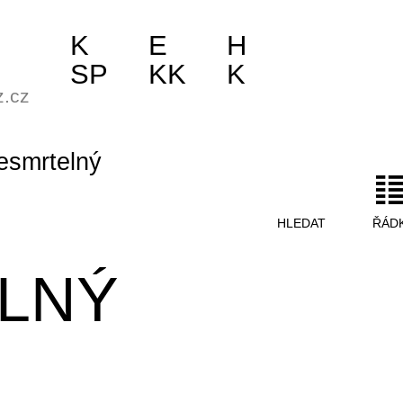
K
E
H
SP
KK
K
z.cz
esmrtelný
HLEDAT
ŘÁD
LNÝ