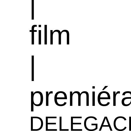
|
film
|
premiér
DELEGAC