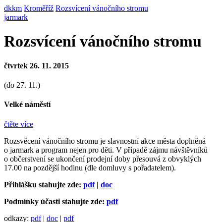
dkkm
Kroměříž
Rozsvícení vánočního stromu
jarmark
Rozsvícení vánočního stromu
čtvrtek 26. 11. 2015
(do 27. 11.)
Velké náměstí
čtěte více
Rozsvěcení vánočního stromu je slavnostní akce města doplněná
o jarmark a program nejen pro děti. V případě zájmu návštěvníků
o občerstvení se ukončení prodejní doby přesouvá z obvyklých
17.00 na pozdější hodinu (dle domluvy s pořadatelem).
Přihlášku stahujte zde:
pdf
|
doc
Podmínky účasti stahujte zde:
pdf
odkazy:
pdf
|
doc
|
pdf