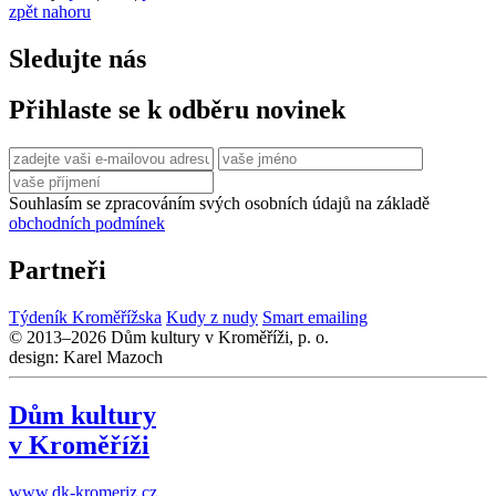
zpět nahoru
Sledujte nás
Přihlaste se k odběru novinek
Souhlasím se zpracováním svých osobních údajů na základě
obchodních podmínek
Partneři
Týdeník Kroměřížska
Kudy z nudy
Smart emailing
© 2013–2026 Dům kultury v Kroměříži, p. o.
design: Karel Mazoch
Dům kultury
v Kroměříži
www.dk-kromeriz.cz