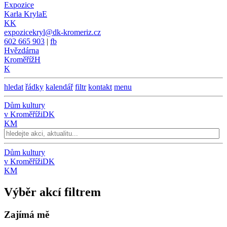
Expozice
Karla Kryla
E
KK
expozicekryl@dk-kromeriz.cz
602 665 903
|
fb
Hvězdárna
Kroměříž
H
K
hledat
řádky
kalendář
filtr
kontakt
menu
Dům kultury
v Kroměříži
DK
KM
Dům kultury
v Kroměříži
DK
KM
Výběr akcí filtrem
Zajímá mě