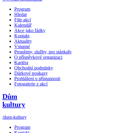
Program
Hledat
Filtr akcí
Kalendář
Akce jako řádky
Kontakt
Aktuality
Vstupné
Pronájmy, služby, pro stánkaře
O příspěvkové organizaci
Kariéra
Obchodní podmínky
Dárkové poukazy
Prohlášení o přístupnosti
Fotogalerie z akcí
Dům
kultury
/dum-kultury
Program
Kontakt