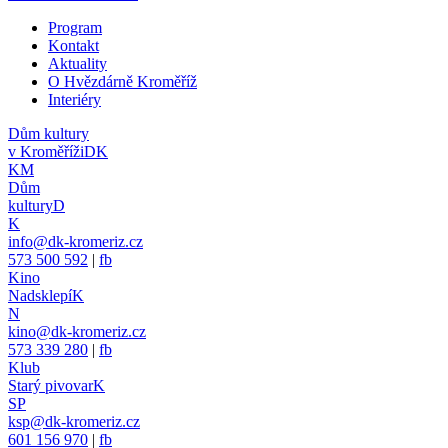
Program
Kontakt
Aktuality
O Hvězdárně Kroměříž
Interiéry
Dům kultury
v Kroměříži
DK
KM
Dům
kultury
D
K
info@dk-kromeriz.cz
573 500 592
|
fb
Kino
Nadsklepí
K
N
kino@dk-kromeriz.cz
573 339 280
|
fb
Klub
Starý pivovar
K
SP
ksp@dk-kromeriz.cz
601 156 970
|
fb