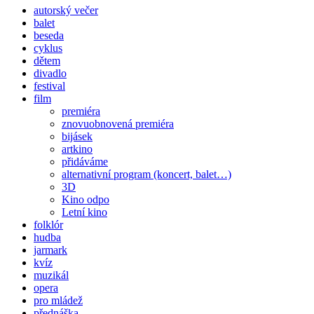
autorský večer
balet
beseda
cyklus
dětem
divadlo
festival
film
premiéra
znovuobnovená premiéra
bijásek
artkino
přidáváme
alternativní program (koncert, balet…)
3D
Kino odpo
Letní kino
folklór
hudba
jarmark
kvíz
muzikál
opera
pro mládež
přednáška