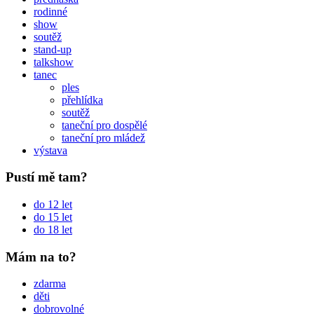
rodinné
show
soutěž
stand-up
talkshow
tanec
ples
přehlídka
soutěž
taneční pro dospělé
taneční pro mládež
výstava
Pustí mě tam?
do 12 let
do 15 let
do 18 let
Mám na to?
zdarma
děti
dobrovolné