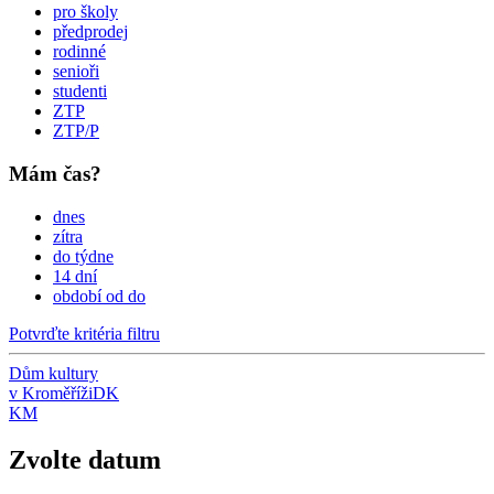
pro školy
předprodej
rodinné
senioři
studenti
ZTP
ZTP/P
Mám čas?
dnes
zítra
do týdne
14 dní
období od do
Potvrďte kritéria filtru
Dům kultury
v Kroměříži
DK
KM
Zvolte datum