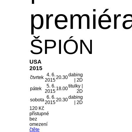
premiér
ŠPIÓN
USA
2015
4. 6.
dabing
čtvrtek
20.30
2015
| 2D
5. 6.
titulky |
pátek
18.00
2015
2D
6. 6.
dabing
sobota
20.30
2015
| 2D
120 Kč
přístupné
bez
omezení
čtěte