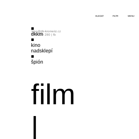
HLEDAT
FILTR
MENU
kino@dk-kromeriz.cz
dkkm
573 339 280
|
fb
kino
nadsklepí
špión
film
|