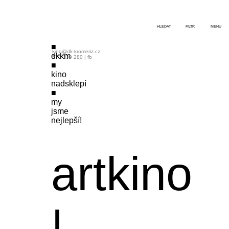
HLEDAT
FILTR
MENU
kino@dk-kromeriz.cz
dkkm
573 339 280
|
fb
kino
nadsklepí
my
jsme
nejlepší!
artkino
|