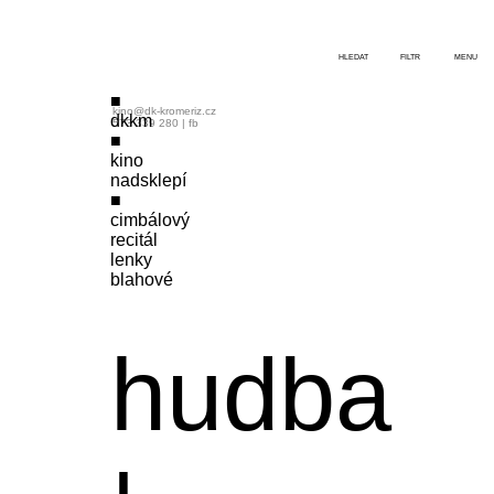
HLEDAT
FILTR
MENU
kino@dk-kromeriz.cz
dkkm
573 339 280
|
fb
kino
nadsklepí
cimbálový
recitál
lenky
blahové
hudba