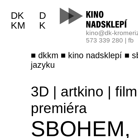
DK
D
KM
K
kino@dk-kromeri
573 339 280
|
fb
dkkm
kino nadsklepí
s
jazyku
3D
|
artkino
|
film
premiéra
SBOHEM,