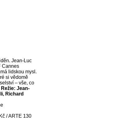
iděn. Jean-Luc
FF Cannes
umá lidskou mysl.
eré si vědomě
selství – vše, co
.
Režie: Jean-
i, Richard
ge
0 Kč / ARTE 130