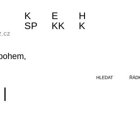
K
E
H
SP
KK
K
z.cz
bohem,
HLEDAT
ŘÁD
|