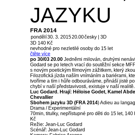
JAZYKU
FRA 2014
pondělí
30. 3. 2015
20.00
česky | 3D
3D 140 Kč
nevhodné pro nezletilé osoby do 15 let
čtěte více
po 30/03 20.00
Jedněmi milován, druhými nenáv
Godard se po letech vrací do soutěžní sekce M
s novým poetickým filmovým zážitkem, který zko
Filozofická jízda naším vnímáním a bariérami, kt
tvoříme a tím i hůře odbouráváme, přináší jisté po
chybí v naší představivosti, existuje v naší realitě
Luc Godard. Hrají: Héloise Godet, Kamel Abdel
Chevallier
Sbohem jazyku 3D (FRA 2014
) Adieu au langa
Drama / Experimentální
70min, titulky, nepřístupné pro děti do 15 let, 14
Kč
Režie: Jean-Luc Godard
Scénář: Jean-Luc Godard