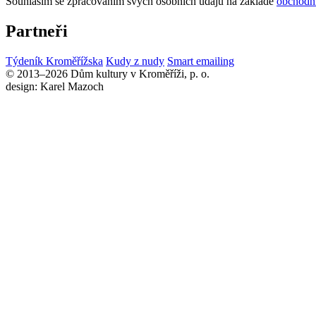
Souhlasím se zpracováním svých osobních údajů na základě
obchodn
Partneři
Týdeník Kroměřížska
Kudy z nudy
Smart emailing
© 2013–2026 Dům kultury v Kroměříži, p. o.
design: Karel Mazoch