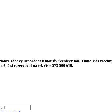
ky dobré zábavy uspořádat Kmotrův řeznický bál. Tímto Vás všech
žné si rezervovat na tel. čísle 573 500 619.