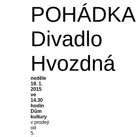
POHÁDKA
Divadlo
Hvozdná
neděle
18. 1.
2015
ve
14.30
hodin
Dům
kultury
v prodeji
od
5.