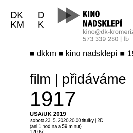
DK
D
KM
K
kino@dk-kromeri
573 339 280
|
fb
dkkm
kino nadsklepí
1
film
|
přidáváme
1917
USA/UK 2019
sobota
23. 5. 2020
20.00
titulky | 2D
(asi 1 hodina a 59 minut)
120 Kč