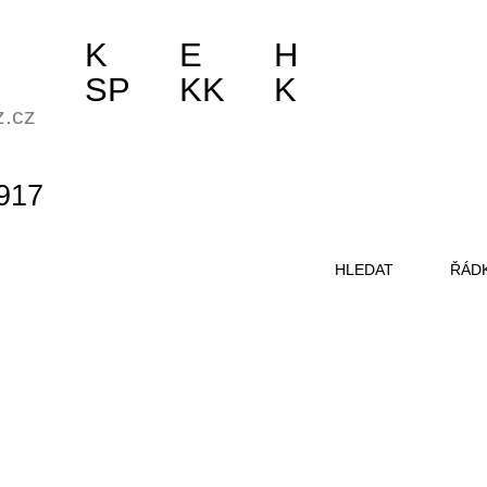
K
E
H
SP
KK
K
z.cz
917
HLEDAT
ŘÁD