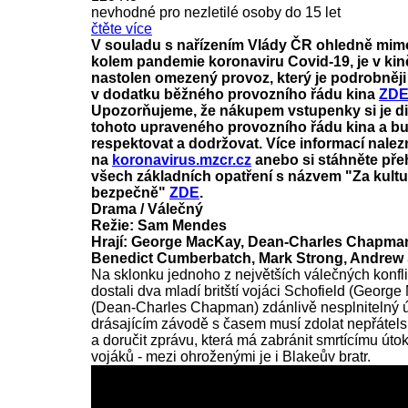
nevhodné pro nezletilé osoby do 15 let
čtěte více
V souladu s nařízením Vlády ČR ohledně mim
kolem pandemie koronaviru Covid-19, je v kin
nastolen omezený provoz, který je podrobněj
v dodatku běžného provozního řádu kina
ZD
Upozorňujeme, že nákupem vstupenky si je 
tohoto upraveného provozního řádu kina a bu
respektovat a dodržovat. Více informací nalez
na
koronavirus.mzcr.cz
anebo si stáhněte pře
všech základních opatření s názvem "Za kult
bezpečně"
ZDE
.
Drama / Válečný
Režie: Sam Mendes
Hrají: George MacKay, Dean-Charles Chapman,
Benedict Cumberbatch, Mark Strong, Andrew S
Na sklonku jednoho z největších válečných konfl
dostali dva mladí britští vojáci Schofield (Georg
(Dean-Charles Chapman) zdánlivě nesplnitelný ú
drásajícím závodě s časem musí zdolat nepřátel
a doručit zprávu, která má zabránit smrtícímu úto
vojáků - mezi ohroženými je i Blakeův bratr.