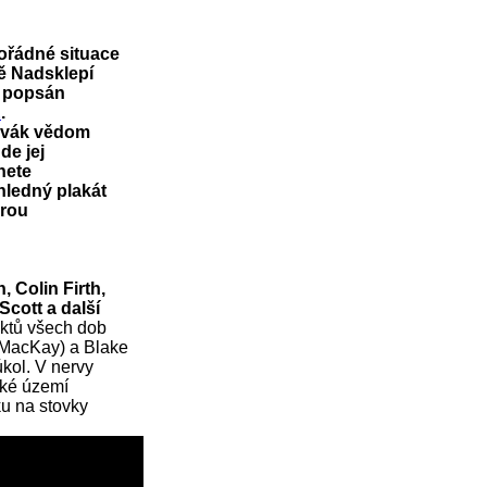
ořádné situace
ě Nadsklepí
i popsán
E
.
divák vědom
de jej
nete
hledný plakát
urou
 Colin Firth,
cott a další
iktů všech dob
e MacKay) a Blake
kol. V nervy
ské území
ku na stovky