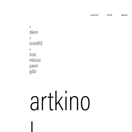
HLEDAT
FILTR
MENU
dkkm
kroměříž
host
měsíce:
pavel
göbl
artkino