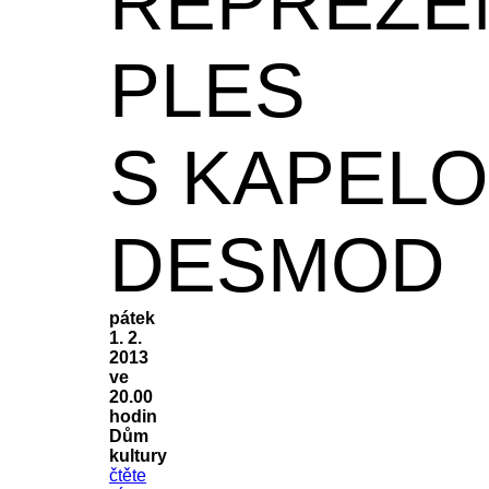
REPREZE
PLES
S KAPEL
DESMOD
pátek
1. 2.
2013
ve
20.00
hodin
Dům
kultury
čtěte