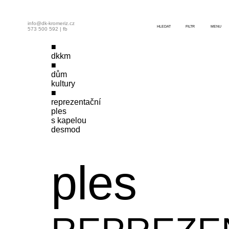
info@dk-kromeriz.cz
HLEDAT
FILTR
MENU
573 500 592
|
fb
dkkm
dům
kultury
reprezentační
ples
s kapelou
desmod
ples