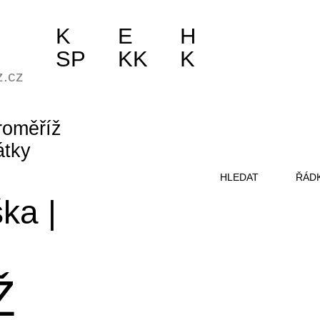
K
E
H
SP
KK
K
z.cz
roměříž
átky
HLEDAT
ŘÁD
ška
|
Ž