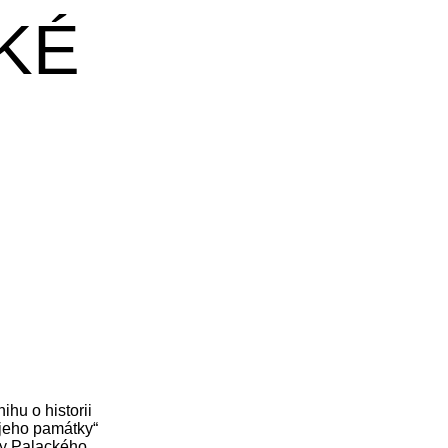
KÉ
hu o historii
 jeho památky“
ty Palackého