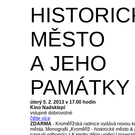
HISTORIC
MĚSTO
A JEHO
PAMÁTKY
úterý 5. 2. 2013 v 17.00 hodin
Kino Nadsklepí
vstupné dobrovolné
čtěte více
ZDARMA
- Kroměřížská radnice vydává novou kni
města. Monografii „Kroměříž - historické město &
napsali odborníci z Katedry dějin umění Univerzi