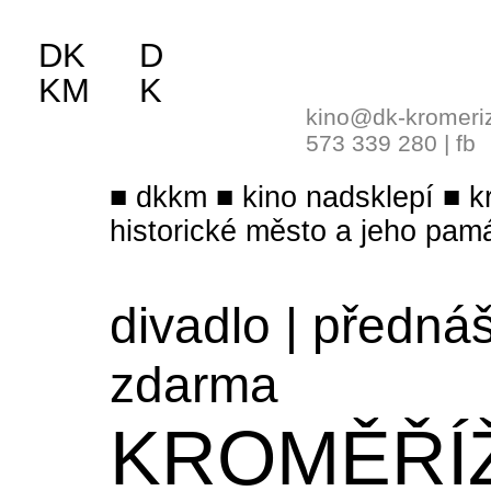
DK
D
KM
K
kino@dk-kromeri
573 339 280
|
fb
dkkm
kino nadsklepí
k
historické město a jeho pam
divadlo
|
předná
zdarma
KROMĚŘÍ