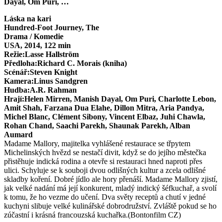
Dayal, Om Puri, …
Láska na kari
Hundred-Foot Journey, The
Drama / Komedie
USA, 2014, 122 min
Režie:
Lasse Hallström
Předloha:
Richard C. Morais (kniha)
Scénář:
Steven Knight
Kamera:
Linus Sandgren
Hudba:
A.R. Rahman
Hrají:
Helen Mirren, Manish Dayal, Om Puri, Charlotte Lebon,
Amit Shah, Farzana Dua Elahe, Dillon Mitra, Aria Pandya,
Michel Blanc, Clément Sibony, Vincent Elbaz, Juhi Chawla,
Rohan Chand, Saachi Parekh, Shaunak Parekh, Alban
Aumard
Madame Mallory, majitelka vyhlášené restaurace se třpytem
Michelinských hvězd se nestačí divit, když se do jejího městečka
přistěhuje indická rodina a otevře si restauraci hned naproti přes
ulici. Schyluje se k souboji dvou odlišných kultur a zcela odlišné
skladby koření. Dobré jídlo ale hory přenáší. Madame Mallory zjistí,
jak velké nadání má její konkurent, mladý indický šéfkuchař, a svolí
k tomu, že ho vezme do učení. Dva světy receptů a chutí v jedné
kuchyni slibuje velké kulinářské dobrodružství. Zvláště pokud se ho
zúčastní i krásná francouzská kuchařka.(Bontonfilm CZ)