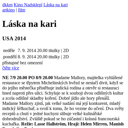
dkkm
Kino Nadsklepí
Láska na kari
artkino
|
film
Láska na kari
USA 2014
neděle
7. 9. 2014
20.00
titulky | 2D
pondělí
8. 9.
2014
20.00
titulky | 2D
přístupné bez omezení
čtěte více
NE 7/9 20.00 PO 8/9 20.00
Madame Mallory, majitelka vyhlášené
restaurace se třpytem Michelinských hvězd se nestačí divit, když se
do jejího městečka přistěhuje indická rodina a otevře si restauraci
hned naproti přes ulici. Schyluje se k souboji dvou odlišných kultur
a zcela odlišné skladby koření. Dobré jídlo ale hory přenáší.
Madame Mallory zjistí, jak velké nadání má její konkurent, mladý
indický šéfkuchař, a svolí k tomu, že ho vezme do učení. Dva světy
receptů a chutí v jedné kuchyni slibuje velké kulinářské
dobrodružství. Zvláště pokud se ho zúčastní i krásná francouzská
kuchařka.
Režie: Lasse Hallström, Hrají: Helen Mirren, Manish