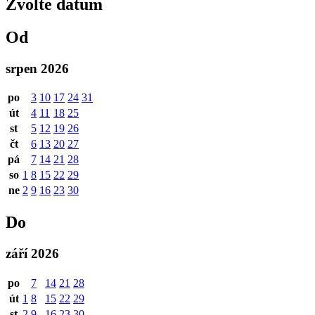
Zvolte datum
Od
srpen 2026
po
3
10
17
24
31
út
4
11
18
25
st
5
12
19
26
čt
6
13
20
27
pá
7
14
21
28
so
1
8
15
22
29
ne
2
9
16
23
30
Do
září 2026
po
7
14
21
28
út
1
8
15
22
29
st
2
9
16
23
30