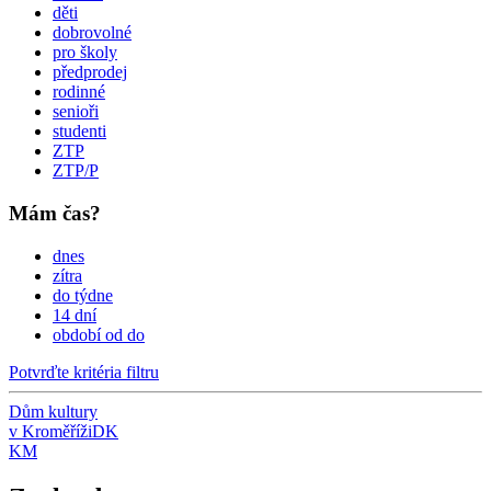
děti
dobrovolné
pro školy
předprodej
rodinné
senioři
studenti
ZTP
ZTP/P
Mám čas?
dnes
zítra
do týdne
14 dní
období od do
Potvrďte kritéria filtru
Dům kultury
v Kroměříži
DK
KM