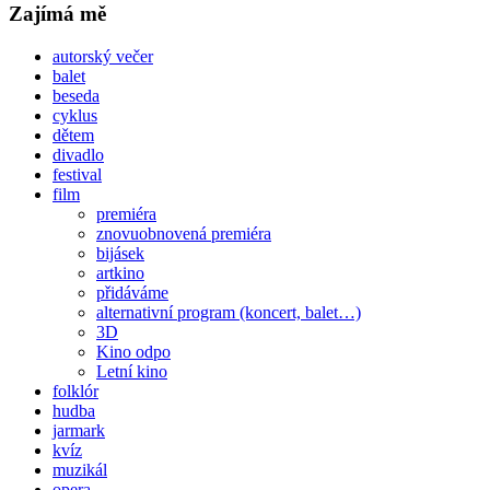
Zajímá mě
autorský večer
balet
beseda
cyklus
dětem
divadlo
festival
film
premiéra
znovuobnovená premiéra
bijásek
artkino
přidáváme
alternativní program (koncert, balet…)
3D
Kino odpo
Letní kino
folklór
hudba
jarmark
kvíz
muzikál
opera