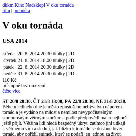
dkkm
Kino Nadsklepí
V oku tornáda
film
|
premiéra
V oku tornáda
USA 2014
středa
20. 8. 2014
20.30
titulky | 2D
čtvrtek
21. 8.
2014
18.00
titulky | 2D
pátek
22. 8.
2014
20.30
titulky | 2D
neděle
31. 8.
2014
20.30
titulky | 2D
110 Kč
přístupné bez omezení
čtěte více
ST 20/8 20:30, ČT 21/8 18:00, PÁ 22/8 20:30, NE 31/8 20:30
.
Během jediného dne je město zpustošeno nebývalým náporem
tornád a je vydáno na milost a nemilost nevypočitatelným
smrtonosným větrným smrštím a podle předpovědí má to nejhorší
ještě přijít. Většina lidí hledá bezpečný úkryt, zatímco jiní utíkají
k větrnému víru a sledují, jak blízko k tornádu se dostane lovec
tornád, aby pořídil snímek, který se podaří jen jednou za život.