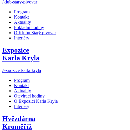
/klub-stary-pivovar
Program
Kontakt
Aktuality
Pokladní hodiny
O Klubu Starý pivovar
Interiéry
Expozice
Karla Kryla
/expozice-karla-kryla
Program
Kontakt
Aktuality
Otevírací hodiny
O Expozici Karla Kryla
Interiéry
Hvězdárna
Kroměříž