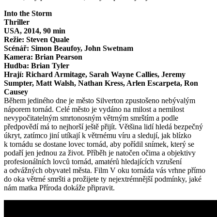
Into the Storm
Thriller
USA, 2014, 90 min
Režie: Steven Quale
Scénář: Simon Beaufoy, John Swetnam
Kamera: Brian Pearson
Hudba: Brian Tyler
Hrají: Richard Armitage, Sarah Wayne Callies, Jeremy
Sumpter, Matt Walsh, Nathan Kress, Arlen Escarpeta, Ron
Causey
Během jediného dne je město Silverton zpustošeno nebývalým
náporem tornád. Celé město je vydáno na milost a nemilost
nevypočitatelným smrtonosným větrným smrštím a podle
předpovědí má to nejhorší ještě přijít. Většina lidí hledá bezpečný
úkryt, zatímco jiní utíkají k větrnému víru a sledují, jak blízko
k tornádu se dostane lovec tornád, aby pořídil snímek, který se
podaří jen jednou za život. Příběh je natočen očima a objektivy
profesionálních lovců tornád, amatérů hledajících vzrušení
a odvážných obyvatel města. Film V oku tornáda vás vrhne přímo
do oka větrné smršti a prožijete ty nejextrémnější podmínky, jaké
nám matka Příroda dokáže připravit.