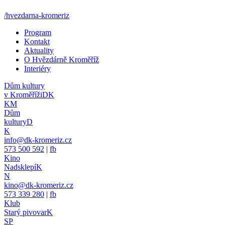
/hvezdarna-kromeriz
Program
Kontakt
Aktuality
O Hvězdárně Kroměříž
Interiéry
Dům kultury
v Kroměříži
DK
KM
Dům
kultury
D
K
info@dk-kromeriz.cz
573 500 592
|
fb
Kino
Nadsklepí
K
N
kino@dk-kromeriz.cz
573 339 280
|
fb
Klub
Starý pivovar
K
SP