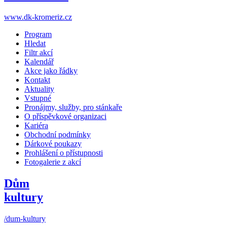
www.dk-kromeriz.cz
Program
Hledat
Filtr akcí
Kalendář
Akce jako řádky
Kontakt
Aktuality
Vstupné
Pronájmy, služby, pro stánkaře
O příspěvkové organizaci
Kariéra
Obchodní podmínky
Dárkové poukazy
Prohlášení o přístupnosti
Fotogalerie z akcí
Dům
kultury
/dum-kultury