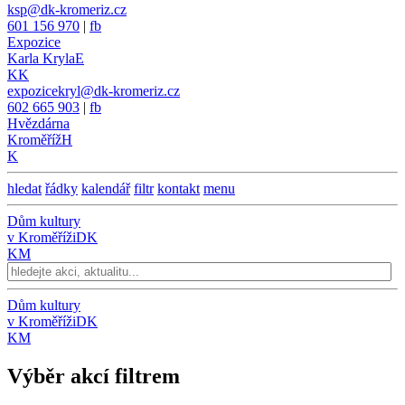
ksp@dk-kromeriz.cz
601 156 970
|
fb
Expozice
Karla Kryla
E
KK
expozicekryl@dk-kromeriz.cz
602 665 903
|
fb
Hvězdárna
Kroměříž
H
K
hledat
řádky
kalendář
filtr
kontakt
menu
Dům kultury
v Kroměříži
DK
KM
Dům kultury
v Kroměříži
DK
KM
Výběr akcí filtrem