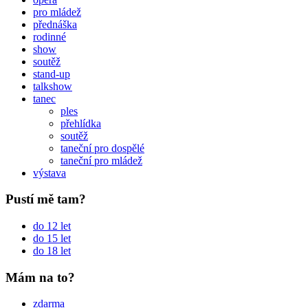
pro mládež
přednáška
rodinné
show
soutěž
stand-up
talkshow
tanec
ples
přehlídka
soutěž
taneční pro dospělé
taneční pro mládež
výstava
Pustí mě tam?
do 12 let
do 15 let
do 18 let
Mám na to?
zdarma