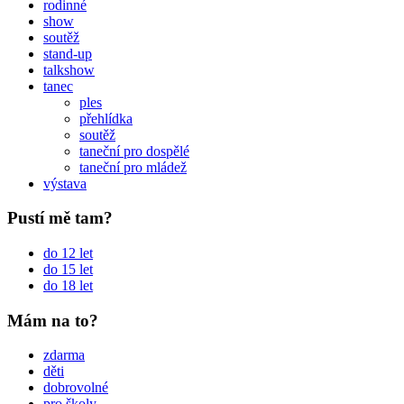
rodinné
show
soutěž
stand-up
talkshow
tanec
ples
přehlídka
soutěž
taneční pro dospělé
taneční pro mládež
výstava
Pustí mě tam?
do 12 let
do 15 let
do 18 let
Mám na to?
zdarma
děti
dobrovolné
pro školy