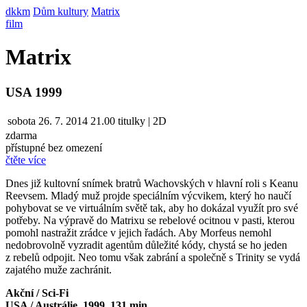
dkkm
Dům kultury
Matrix
film
Matrix
USA 1999
sobota
26. 7. 2014
21.00
titulky | 2D
zdarma
přístupné bez omezení
čtěte více
Dnes již kultovní snímek bratrů Wachovských v hlavní roli s Keanu
Reevsem. Mladý muž projde speciálním výcvikem, který ho naučí
pohybovat se ve virtuálním světě tak, aby ho dokázal využít pro své
potřeby. Na výpravě do Matrixu se rebelové ocitnou v pasti, kterou
pomohl nastražit zrádce v jejich řadách. Aby Morfeus nemohl
nedobrovolně vyzradit agentům důležité kódy, chystá se ho jeden
z rebelů odpojit. Neo tomu však zabrání a společně s Trinity se vydá
zajatého muže zachránit.
Akční / Sci-Fi
USA / Austrálie, 1999, 131 min