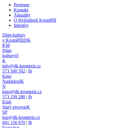
Program
Kontakt
Aktuality
O Hvězdárně Kroměříž
Interiéry
Dům kultury
v Kroměříži
DK
KM
Dům
kultury
D
K
info@dk-kromeriz.cz
573 500 592
|
fb
Kino
Nadsklepí
K
N
kino@dk-kromeriz.cz
573 339 280
|
fb
Klub
Starý pivovar
K
SP
ksp@dk-kromeriz.cz
601 156 970
|
fb
Expozice