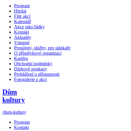
Program
Hledat
Filtr akcí
Kalendář
Akce jako řádky
Kontakt
Aktuality
Vstupné
Pronájmy, služby, pro stánkaře
O příspěvkové organizaci
Kariéra
Obchodní podmínky
Dárkové poukazy
Prohlášení o přístupnosti
Fotogalerie z akcí
Dům
kultury
/dum-kultury
Program
Kontakt