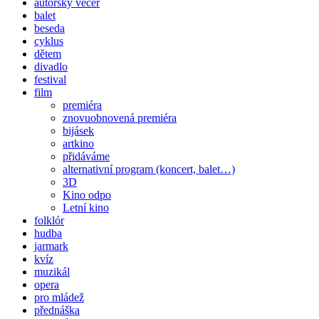
autorský večer
balet
beseda
cyklus
dětem
divadlo
festival
film
premiéra
znovuobnovená premiéra
bijásek
artkino
přidáváme
alternativní program (koncert, balet…)
3D
Kino odpo
Letní kino
folklór
hudba
jarmark
kvíz
muzikál
opera
pro mládež
přednáška