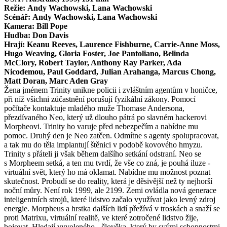
Režie: Andy Wachowski, Lana Wachowski
Scénář: Andy Wachowski, Lana Wachowski
Kamera: Bill Pope
Hudba: Don Davis
Hrají: Keanu Reeves, Laurence Fishburne, Carrie-Anne Moss,
Hugo Weaving, Gloria Foster, Joe Pantoliano, Belinda
McClory, Robert Taylor, Anthony Ray Parker, Ada
Nicodemou, Paul Goddard, Julian Arahanga, Marcus Chong,
Matt Doran, Marc Aden Gray
Žena jménem Trinity unikne policii i zvláštním agentům v honičce,
při níž všichni zúčastnění porušují fyzikální zákony. Pomocí
počítače kontaktuje mladého muže Thomase Andersona,
přezdívaného Neo, který už dlouho pátrá po slavném hackerovi
Morpheovi. Trinity ho varuje před nebezpečím a nabídne mu
pomoc. Druhý den je Neo zatčen. Odmítne s agenty spolupracovat,
a tak mu do těla implantují štěnici v podobě kovového hmyzu.
Trinity s přáteli ji však během dalšího setkání odstraní. Neo se
s Morpheem setká, a ten mu tvrdí, že vše co zná, je pouhá iluze -
virtuální svět, který ho má oklamat. Nabídne mu možnost poznat
skutečnost. Probudí se do reality, která je děsivější než ty nejhorší
noční můry. Není rok 1999, ale 2199. Zemi ovládla nová generace
inteligentních strojů, které lidstvo začalo využívat jako levný zdroj
energie. Morpheus a hrstka dalších lidí přežívá v troskách a snaží se
proti Matrixu, virtuální realitě, ve které zotročené lidstvo žije,
bojovat. Hledají vyvoleného - člověka, který by svými schopnostmi