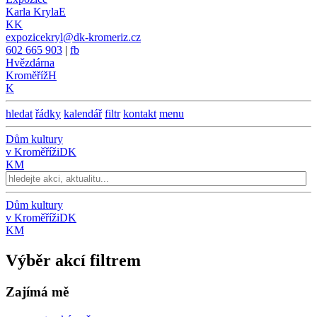
Karla Kryla
E
KK
expozicekryl@dk-kromeriz.cz
602 665 903
|
fb
Hvězdárna
Kroměříž
H
K
hledat
řádky
kalendář
filtr
kontakt
menu
Dům kultury
v Kroměříži
DK
KM
Dům kultury
v Kroměříži
DK
KM
Výběr akcí filtrem
Zajímá mě