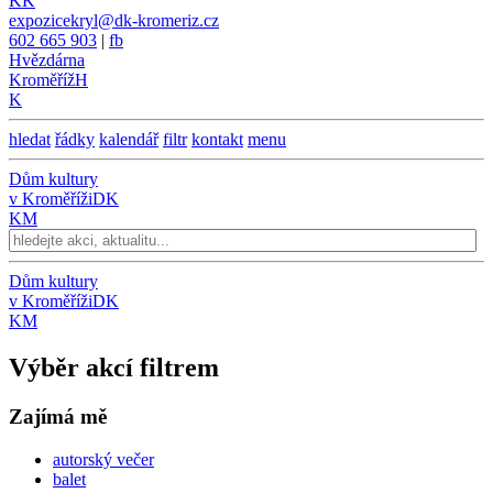
KK
expozicekryl@dk-kromeriz.cz
602 665 903
|
fb
Hvězdárna
Kroměříž
H
K
hledat
řádky
kalendář
filtr
kontakt
menu
Dům kultury
v Kroměříži
DK
KM
Dům kultury
v Kroměříži
DK
KM
Výběr akcí filtrem
Zajímá mě
autorský večer
balet