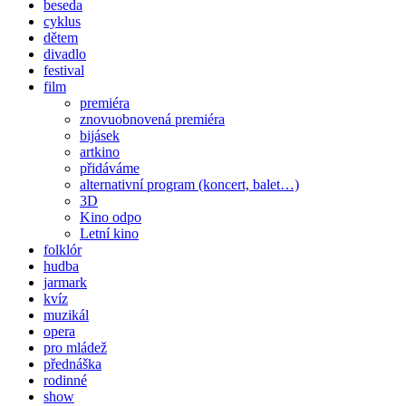
beseda
cyklus
dětem
divadlo
festival
film
premiéra
znovuobnovená premiéra
bijásek
artkino
přidáváme
alternativní program (koncert, balet…)
3D
Kino odpo
Letní kino
folklór
hudba
jarmark
kvíz
muzikál
opera
pro mládež
přednáška
rodinné
show