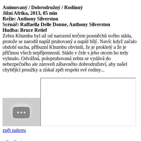
Animovaný / Dobrodružný / Rodinný
Jižní Afrika, 2013, 85 min
Režie: Anthony Silverston
Scénář: Raffaella Delle Donne, Anthony Silverston
Hudba: Bruce Retief
Zebra Khumba byl už od narození terčem posměchů svého stáda,
protože se narodil napůl pruhovaný a napůl bílý. Navíc když začalo
období sucha, příbuzní Khumbu obvinili, že je prokletý a že je
příčinou všech nepříjemností. Stádo v čele s jeho otcem ho tedy
vyhnalo. Odvážná, polopruhovaná zebra se vydává do
nebezpečného ale zároveň zábavného dobrodružství, aby našel
chybějící proužky a získal zpět respekt své rodiny...
zpět nahoru