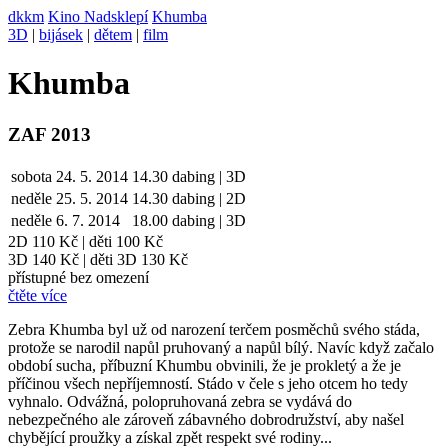
dkkm
Kino Nadsklepí
Khumba
3D
|
bijásek
|
dětem
|
film
Khumba
ZAF 2013
sobota
24. 5. 2014
14.30
dabing | 3D
neděle
25. 5.
2014
14.30
dabing | 2D
neděle
6. 7.
2014
18.00
dabing | 3D
2D
110 Kč
|
děti 100 Kč
3D 140 Kč
|
děti 3D 130 Kč
přístupné bez omezení
čtěte více
Zebra Khumba byl už od narození terčem posměchů svého stáda,
protože se narodil napůl pruhovaný a napůl bílý. Navíc když začalo
období sucha, příbuzní Khumbu obvinili, že je prokletý a že je
příčinou všech nepříjemností. Stádo v čele s jeho otcem ho tedy
vyhnalo. Odvážná, polopruhovaná zebra se vydává do
nebezpečného ale zároveň zábavného dobrodružství, aby našel
chybějící proužky a získal zpět respekt své rodiny...