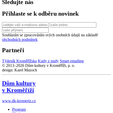
Sledujte nás
Přihlaste se k odběru novinek
Souhlasím se zpracováním svých osobních údajů na základě
obchodních podmínek
Partneři
Týdeník Kroměřížska
Kudy z nudy
Smart emailing
© 2013–2026 Dům kultury v Kroměříži, p. o.
design: Karel Mazoch
Dům kultury
v Kroměříži
www.dk-kromeriz.cz
Program