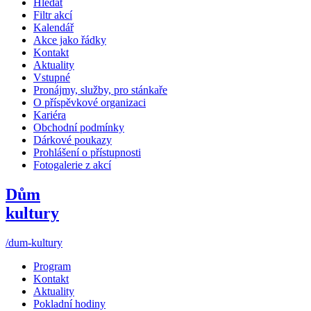
Hledat
Filtr akcí
Kalendář
Akce jako řádky
Kontakt
Aktuality
Vstupné
Pronájmy, služby, pro stánkaře
O příspěvkové organizaci
Kariéra
Obchodní podmínky
Dárkové poukazy
Prohlášení o přístupnosti
Fotogalerie z akcí
Dům
kultury
/dum-kultury
Program
Kontakt
Aktuality
Pokladní hodiny