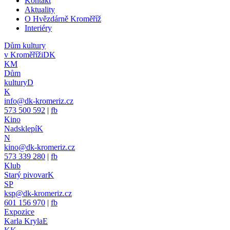
Kontakt
Aktuality
O Hvězdárně Kroměříž
Interiéry
Dům kultury
v Kroměříži
DK
KM
Dům
kultury
D
K
info@dk-kromeriz.cz
573 500 592
|
fb
Kino
Nadsklepí
K
N
kino@dk-kromeriz.cz
573 339 280
|
fb
Klub
Starý pivovar
K
SP
ksp@dk-kromeriz.cz
601 156 970
|
fb
Expozice
Karla Kryla
E