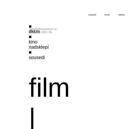
HLEDAT
FILTR
MENU
kino@dk-kromeriz.cz
dkkm
573 339 280
|
fb
kino
nadsklepí
sousedi
film
|