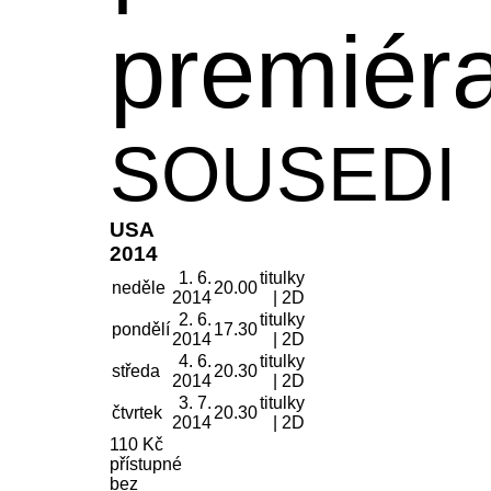
premiér
SOUSEDI
USA
2014
1. 6.
titulky
neděle
20.00
2014
| 2D
2. 6.
titulky
pondělí
17.30
2014
| 2D
4. 6.
titulky
středa
20.30
2014
| 2D
3. 7.
titulky
čtvrtek
20.30
2014
| 2D
110 Kč
přístupné
bez