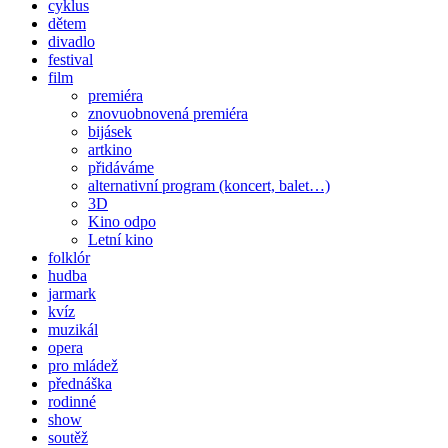
cyklus
dětem
divadlo
festival
film
premiéra
znovuobnovená premiéra
bijásek
artkino
přidáváme
alternativní program (koncert, balet…)
3D
Kino odpo
Letní kino
folklór
hudba
jarmark
kvíz
muzikál
opera
pro mládež
přednáška
rodinné
show
soutěž