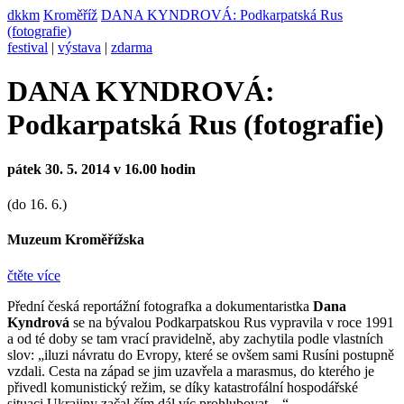
dkkm
Kroměříž
DANA KYNDROVÁ: Podkarpatská Rus
(fotografie)
festival
|
výstava
|
zdarma
DANA KYNDROVÁ:
Podkarpatská Rus (fotografie)
pátek 30. 5. 2014 v 16.00 hodin
(do 16. 6.)
Muzeum Kroměřížska
čtěte více
Přední česká reportážní fotografka a dokumentaristka
Dana
Kyndrová
se na bývalou Podkarpatskou Rus vypravila v roce 1991
a od té doby se tam vrací pravidelně, aby zachytila podle vlastních
slov: „iluzi návratu do Evropy, které se ovšem sami Rusíni postupně
vzdali. Cesta na západ se jim uzavřela a marasmus, do kterého je
přivedl komunistický režim, se díky katastrofální hospodářské
situaci Ukrajiny začal čím dál víc prohlubovat…“