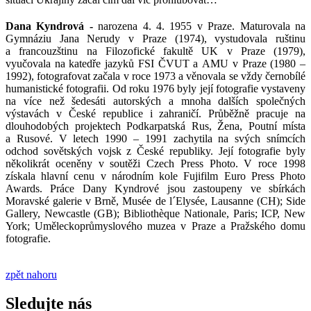
Dana Kyndrová -
narozena 4. 4. 1955 v Praze. Maturovala na
Gymnáziu Jana Nerudy v Praze (1974), vystudovala ruštinu
a francouzštinu na Filozofické fakultě UK v Praze (1979),
vyučovala na katedře jazyků FSI ČVUT a AMU v Praze (1980 –
1992), fotografovat začala v roce 1973 a věnovala se vždy černobílé
humanistické fotografii. Od roku 1976 byly její fotografie vystaveny
na více než šedesáti autorských a mnoha dalších společných
výstavách v České republice i zahraničí. Průběžně pracuje na
dlouhodobých projektech Podkarpatská Rus, Žena, Poutní místa
a Rusové. V letech 1990 – 1991 zachytila na svých snímcích
odchod sovětských vojsk z České republiky. Její fotografie byly
několikrát oceněny v soutěži Czech Press Photo. V roce 1998
získala hlavní cenu v národním kole Fujifilm Euro Press Photo
Awards. Práce Dany Kyndrové jsou zastoupeny ve sbírkách
Moravské galerie v Brně, Musée de l´Elysée, Lausanne (CH); Side
Gallery, Newcastle (GB); Bibliothèque Nationale, Paris; ICP, New
York; Uměleckoprůmyslového muzea v Praze a Pražského domu
fotografie.
zpět nahoru
Sledujte nás