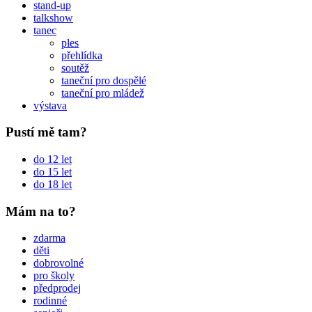
stand-up
talkshow
tanec
ples
přehlídka
soutěž
taneční pro dospělé
taneční pro mládež
výstava
Pustí mě tam?
do 12 let
do 15 let
do 18 let
Mám na to?
zdarma
děti
dobrovolné
pro školy
předprodej
rodinné