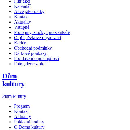
Filtr akcí
Kalendář
Akce jako řádky
Kontakt
Aktuality
Vstupné
Pronájmy, služby, pro stánkaře
O příspěvkové organizaci
Kariéra
Obchodní podmínky
Dárkové poukazy
Prohlášení o přístupnosti
Fotogalerie z akcí
Dům
kultury
/dum-kultury
Program
Kontakt
Aktuality
Pokladní hodiny
O Domu kultury