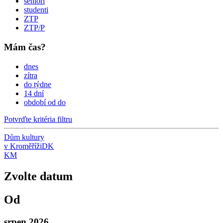
senioři
studenti
ZTP
ZTP/P
Mám čas?
dnes
zítra
do týdne
14 dní
období od do
Potvrďte kritéria filtru
Dům kultury
v Kroměříži
DK
KM
Zvolte datum
Od
srpen 2026