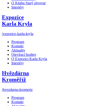
O Klubu Starý pivovar
Interiéry
Expozice
Karla Kryla
/expozice-karla-kryla
Program
Kontakt
Aktuality
Otevírací hodiny
O Expozici Karla Kryla
Interiéry
Hvězdárna
Kroměříž
/hvezdarna-kromeriz
Program
Kontakt