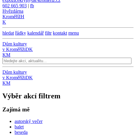
expozicekryl@dk-kromeriz.cz
602 665 903
|
fb
Hvězdárna
Kroměříž
H
K
hledat
řádky
kalendář
filtr
kontakt
menu
Dům kultury
v Kroměříži
DK
KM
Dům kultury
v Kroměříži
DK
KM
Výběr akcí filtrem
Zajímá mě
autorský večer
balet
beseda