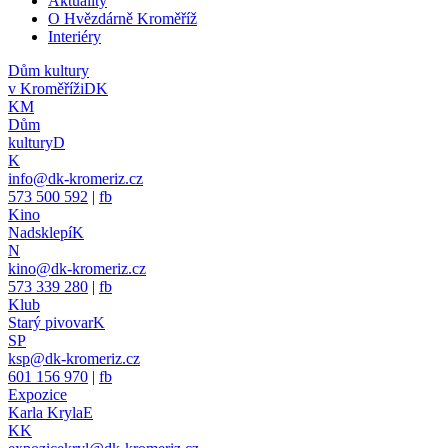
Aktuality
O Hvězdárně Kroměříž
Interiéry
Dům kultury
v Kroměříži
DK
KM
Dům
kultury
D
K
info@dk-kromeriz.cz
573 500 592
|
fb
Kino
Nadsklepí
K
N
kino@dk-kromeriz.cz
573 339 280
|
fb
Klub
Starý pivovar
K
SP
ksp@dk-kromeriz.cz
601 156 970
|
fb
Expozice
Karla Kryla
E
KK