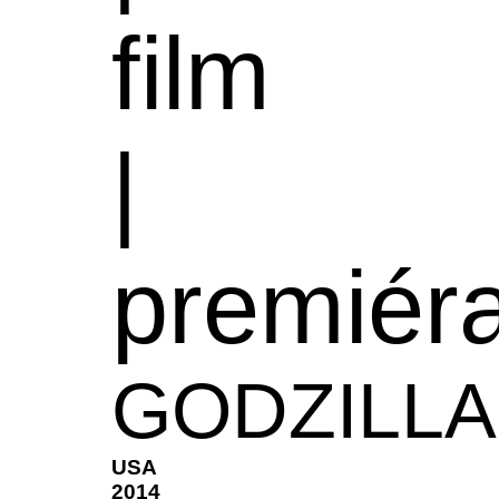
film
|
premiér
GODZILLA
USA
2014