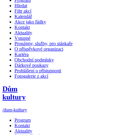
Program
Hledat
Filtr akcí
Kalendář
Akce jako řádky
Kontakt
Aktuality
Vstupné
Pronájmy, služby, pro stánkaře
O příspěvkové organizaci
Kariéra
Obchodní podmínky
Dárkové poukazy
Prohlášení o přístupnosti
Fotogalerie z akcí
Dům
kultury
/dum-kultury
Program
Kontakt
Aktuality