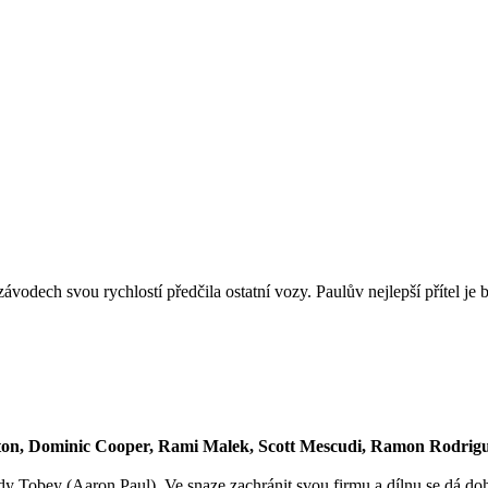
ávodech svou rychlostí předčila ostatní vozy. Paulův nejlepší přítel 
ton, Dominic Cooper, Rami Malek, Scott Mescudi, Ramon Rodrigue
ízdy Tobey (Aaron Paul). Ve snaze zachránit svou firmu a dílnu se