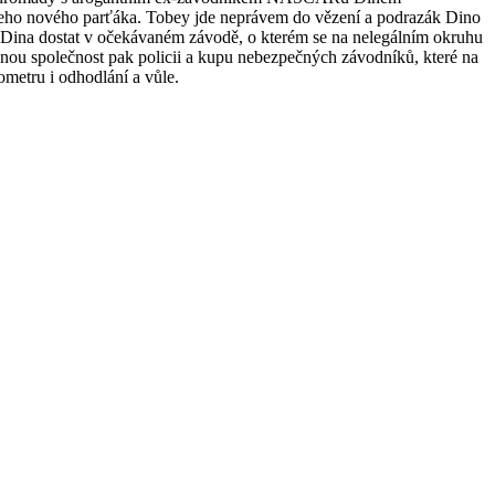
 jeho nového parťáka. Tobey jde neprávem do vězení a podrazák Dino
 se Dina dostat v očekávaném závodě, o kterém se na nelegálním okruhu
těnou společnost pak policii a kupu nebezpečných závodníků, které na
metru i odhodlání a vůle.