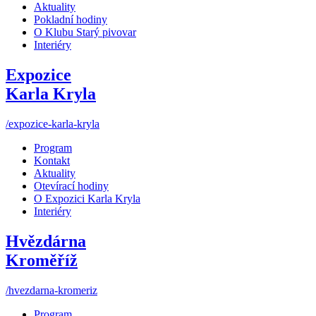
Aktuality
Pokladní hodiny
O Klubu Starý pivovar
Interiéry
Expozice
Karla Kryla
/expozice-karla-kryla
Program
Kontakt
Aktuality
Otevírací hodiny
O Expozici Karla Kryla
Interiéry
Hvězdárna
Kroměříž
/hvezdarna-kromeriz
Program