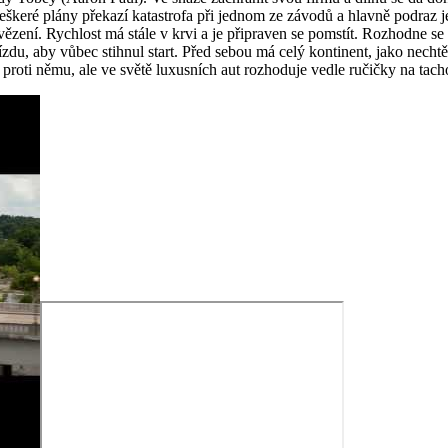
škeré plány překazí katastrofa při jednom ze závodů a hlavně podraz
z vězení. Rychlost má stále v krvi a je připraven se pomstít. Rozhodne
zdu, aby vůbec stihnul start. Před sebou má celý kontinent, jako nech
roti němu, ale ve světě luxusních aut rozhoduje vedle ručičky na tacho