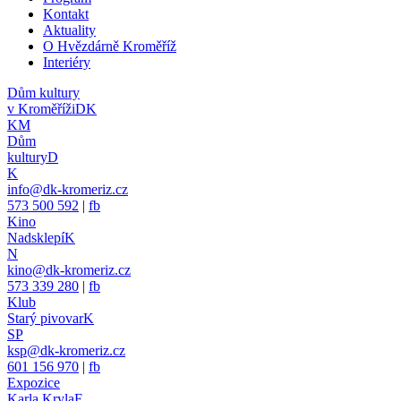
Kontakt
Aktuality
O Hvězdárně Kroměříž
Interiéry
Dům kultury
v Kroměříži
DK
KM
Dům
kultury
D
K
info@dk-kromeriz.cz
573 500 592
|
fb
Kino
Nadsklepí
K
N
kino@dk-kromeriz.cz
573 339 280
|
fb
Klub
Starý pivovar
K
SP
ksp@dk-kromeriz.cz
601 156 970
|
fb
Expozice
Karla Kryla
E