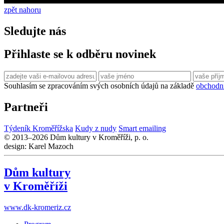
zpět nahoru
Sledujte nás
Přihlaste se k odběru novinek
Souhlasím se zpracováním svých osobních údajů na základě
obchodn
Partneři
Týdeník Kroměřížska
Kudy z nudy
Smart emailing
© 2013–2026 Dům kultury v Kroměříži, p. o.
design: Karel Mazoch
Dům kultury
v Kroměříži
www.dk-kromeriz.cz