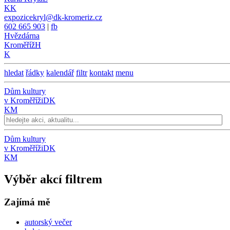
KK
expozicekryl@dk-kromeriz.cz
602 665 903
|
fb
Hvězdárna
Kroměříž
H
K
hledat
řádky
kalendář
filtr
kontakt
menu
Dům kultury
v Kroměříži
DK
KM
Dům kultury
v Kroměříži
DK
KM
Výběr akcí filtrem
Zajímá mě
autorský večer