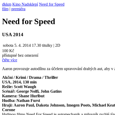
dkkm
Kino Nadsklepí
Need for Speed
film
|
premiéra
Need for Speed
USA 2014
sobota
5. 4. 2014
17.30
titulky | 2D
100 Kč
přístupné bez omezení
čtěte více
Aaron provozuje autodílnu za účelem upravování drahých aut, aby v z
Akční / Krimi / Drama / Thriller
USA, 2014, 130 min
Režie: Scott Waugh
Scénář: George Nolfi, John Gatins
Kamera: Shane Hurlbut
Hudba: Nathan Furst
Hrají: Aaron Paul, Dakota Johnson, Imogen Poots, Michael Kea
Corone
Hrdinou filmu Need For Speed je automechanik a milovník rychlé j