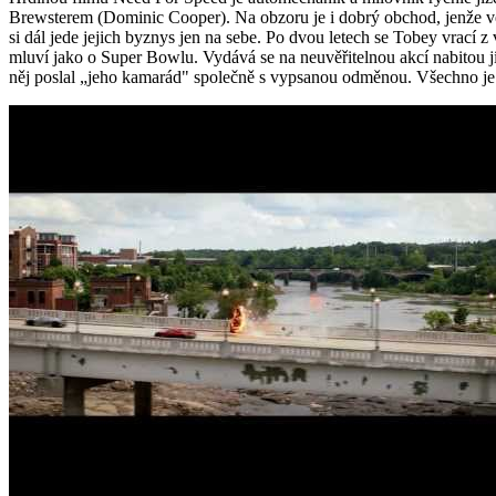
Brewsterem (Dominic Cooper). Na obzoru je i dobrý obchod, jenže ve
si dál jede jejich byznys jen na sebe. Po dvou letech se Tobey vrací 
mluví jako o Super Bowlu. Vydává se na neuvěřitelnou akcí nabitou jí
něj poslal „jeho kamarád" společně s vypsanou odměnou. Všechno je p