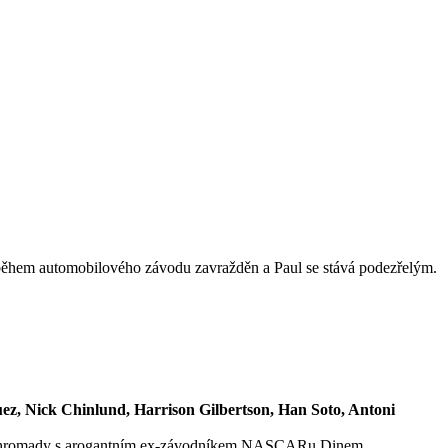
je během automobilového závodu zavražděn a Paul se stává podezřelým.
z, Nick Chinlund, Harrison Gilbertson, Han Soto, Antoni
 dá dohromady s arogantním ex-závodníkem NASCARu Dinem