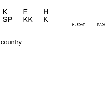
K
E
H
SP
KK
K
HLEDAT
ŘÁD
- country