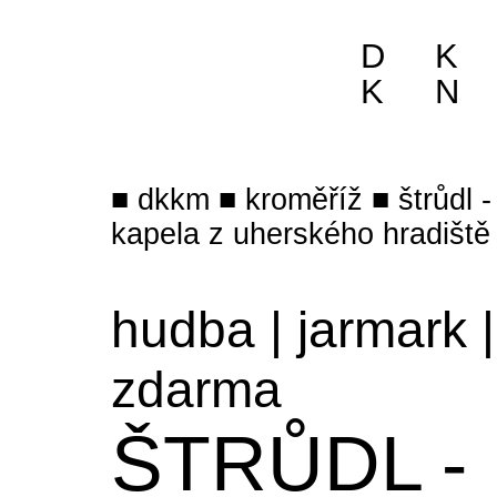
D
K
K
N
dkkm
kroměříž
štrůdl 
kapela z uherského hradiště
hudba
|
jarmark
|
zdarma
ŠTRŮDL -