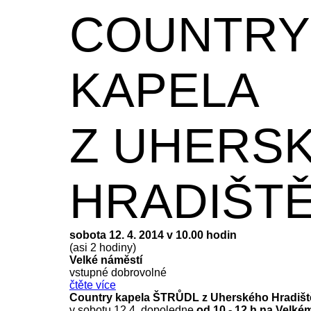
COUNTRY
KAPELA
Z UHERS
HRADIŠT
sobota 12. 4. 2014 v 10.00 hodin
(asi 2 hodiny)
Velké náměstí
vstupné dobrovolné
čtěte více
Country kapela ŠTRŮDL z Uherského Hradišt
v sobotu 12.4. dopoledne
od 10 - 12 h na Velké