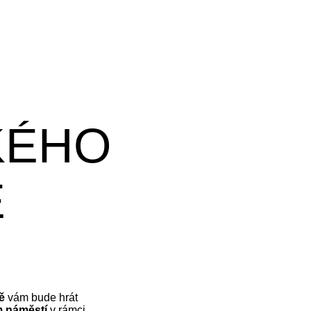
KÉHO
Ě
ě
vám bude hrát
m náměstí
v rámci