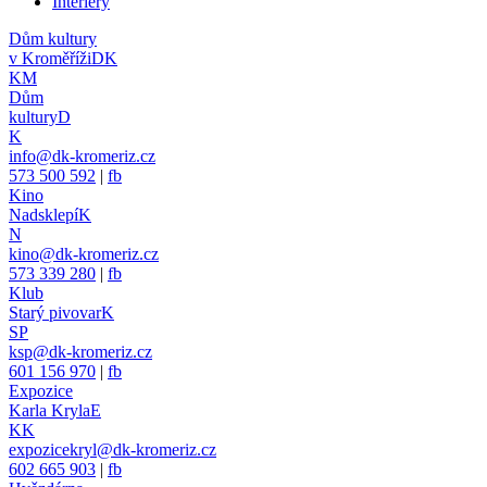
Interiéry
Dům kultury
v Kroměříži
DK
KM
Dům
kultury
D
K
info@dk-kromeriz.cz
573 500 592
|
fb
Kino
Nadsklepí
K
N
kino@dk-kromeriz.cz
573 339 280
|
fb
Klub
Starý pivovar
K
SP
ksp@dk-kromeriz.cz
601 156 970
|
fb
Expozice
Karla Kryla
E
KK
expozicekryl@dk-kromeriz.cz
602 665 903
|
fb