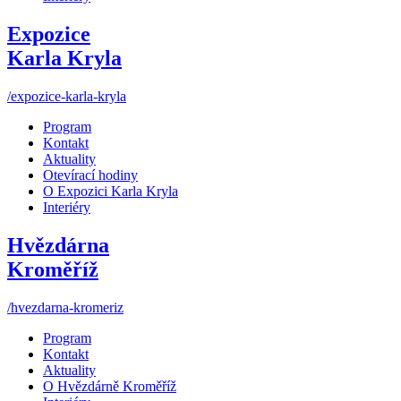
Expozice
Karla Kryla
/expozice-karla-kryla
Program
Kontakt
Aktuality
Otevírací hodiny
O Expozici Karla Kryla
Interiéry
Hvězdárna
Kroměříž
/hvezdarna-kromeriz
Program
Kontakt
Aktuality
O Hvězdárně Kroměříž