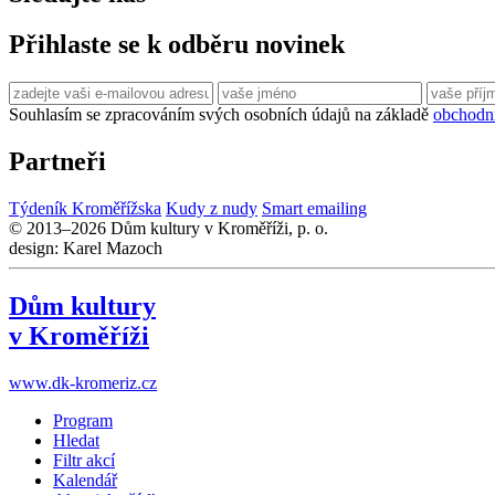
Přihlaste se k odběru novinek
Souhlasím se zpracováním svých osobních údajů na základě
obchodn
Partneři
Týdeník Kroměřížska
Kudy z nudy
Smart emailing
© 2013–2026 Dům kultury v Kroměříži, p. o.
design: Karel Mazoch
Dům kultury
v Kroměříži
www.dk-kromeriz.cz
Program
Hledat
Filtr akcí
Kalendář