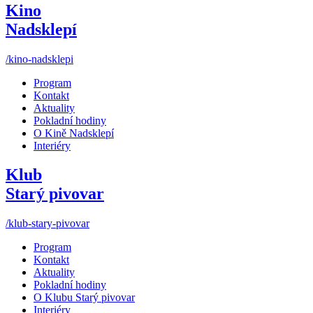
Kino
Nadsklepí
/kino-nadsklepi
Program
Kontakt
Aktuality
Pokladní hodiny
O Kině Nadsklepí
Interiéry
Klub
Starý pivovar
/klub-stary-pivovar
Program
Kontakt
Aktuality
Pokladní hodiny
O Klubu Starý pivovar
Interiéry