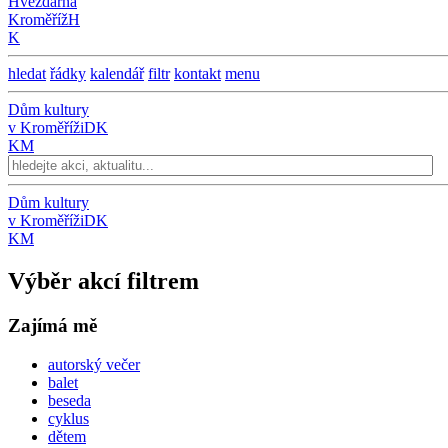
Hvězdárna
Kroměříž
H
K
hledat
řádky
kalendář
filtr
kontakt
menu
Dům kultury
v Kroměříži
DK
KM
Dům kultury
v Kroměříži
DK
KM
Výběr akcí filtrem
Zajímá mě
autorský večer
balet
beseda
cyklus
dětem