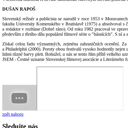
DUŠAN RAPOŠ
Slovenský režisér a publicista se narodil v roce 1953 v Moravanec
fakulta University Komenského v Bratislavě (1975) a absolvoval s
a redaktor v rozhlase (Dobré ráno). Od roku 1982 pracoval ve zpra
především z třetího dílu populární filmové série o "básnících". S ní
Získal celou řadu významných, zejména zahraničních ocenění. Z
a Philadelphii (2000). Poroty obou festivalů vysoko hodnotily nejen
lidmi různé barvy pleti. Bohužel, u nás se tento film příliš velké
JSEM - Čestné uznanie Slovenskej filmovej asociácie a Literárneho f
zpět nahoru
Sledujte nás