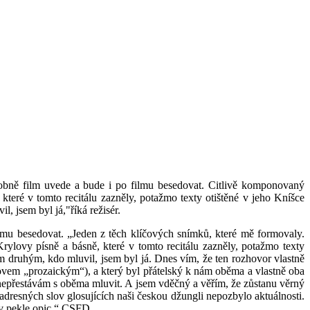
sobně film uvede a bude i po filmu besedovat. Citlivě komponovaný
 které v tomto recitálu zazněly, potažmo texty otištěné v jeho Kníšce
, jsem byl já,"říká režisér.
lmu besedovat. „Jeden z těch klíčových snímků, které mě formovaly.
Krylovy písně a básně, které v tomto recitálu zazněly, potažmo texty
ím druhým, kdo mluvil, jsem byl já. Dnes vím, že ten rozhovor vlastně
i slovem „prozaickým“), a který byl přátelský k nám oběma a vlastně oba
mů), nepřestávám s oběma mluvit. A jsem vděčný a věřím, že zůstanu věrný
 adresných slov glosujících naši českou džungli nepozbylo aktuálnosti.
i v pekle opic.“ CSFD