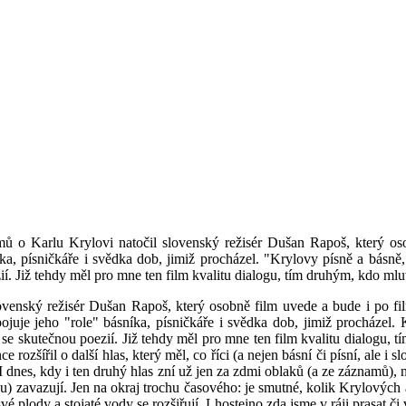
mů o Karlu Krylovi natočil slovenský režisér Dušan Rapoš, který o
níka, písničkáře i svědka dob, jimiž procházel. "Krylovy písně a básně,
 Již tehdy měl pro mne ten film kvalitu dialogu, tím druhým, kdo mluvil
lovenský režisér Dušan Rapoš, který osobně film uvede a bude i po fi
ojuje jeho "role" básníka, písničkáře i svědka dob, jimiž procházel. 
e skutečnou poezií. Již tehdy měl pro mne ten film kvalitu dialogu, t
e rozšířil o další hlas, který měl, co říci (a nejen básní či písní, ale 
...). I dnes, kdy i ten druhý hlas zní už jen za zdmi oblaků (a ze zázna
bou) zavazují. Jen na okraj trochu časového: je smutné, kolik Krylových
 plody a stojaté vody se rozšiřují. Lhostejno zda jsme v ráji prasat č