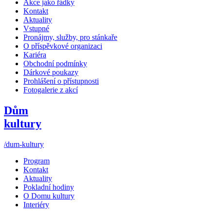
Akce jako řádky
Kontakt
Aktuality
Vstupné
Pronájmy, služby, pro stánkaře
O příspěvkové organizaci
Kariéra
Obchodní podmínky
Dárkové poukazy
Prohlášení o přístupnosti
Fotogalerie z akcí
Dům
kultury
/dum-kultury
Program
Kontakt
Aktuality
Pokladní hodiny
O Domu kultury
Interiéry