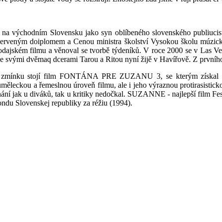
h na východním Slovensku jako syn oblíbeného slovenského publiucist
 červeným doiplomem a Cenou ministra školství Vysokou školu múzický
vodajském filmu a věnoval se tvorbě týdeníků. V roce 2000 se v Las 
 a se svými dvěmaq dcerami Tarou a Ritou nyní žijě v Havířově. Z prvn
a zmínku stojí film FONTÁNA PRE ZUZANU 3, se kterým získal nej
 uměleckou a řemeslnou úroveň filmu, ale i jeho výraznou protirasistic
ho uznání jak u diváků, tak u kritiky nedočkal. SUZANNE - najlepší 
ondu Slovenskej republiky za réžiu (1994).