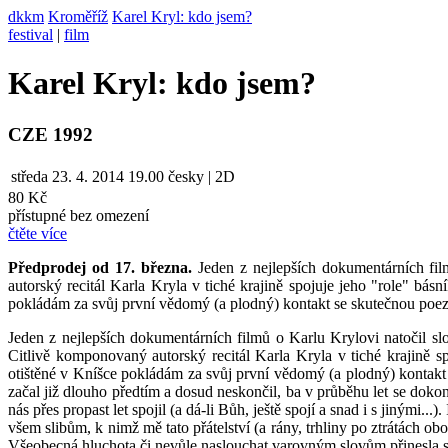
dkkm
Kroměříž
Karel Kryl: kdo jsem?
festival
|
film
Karel Kryl: kdo jsem?
CZE 1992
středa
23. 4. 2014
19.00
česky | 2D
80 Kč
přístupné bez omezení
čtěte více
Předprodej od 17. března.
Jeden z nejlepších dokumentárních fil
autorský recitál Karla Kryla v tiché krajině spojuje jeho "role" bás
pokládám za svůj první vědomý (a plodný) kontakt se skutečnou poezií.
Jeden z nejlepších dokumentárních filmů o Karlu Krylovi natočil s
Citlivě komponovaný autorský recitál Karla Kryla v tiché krajině sp
otištěné v Kníšce pokládám za svůj první vědomý (a plodný) kontakt s
začal již dlouho předtím a dosud neskončil, ba v průběhu let se dokonc
nás přes propast let spojil (a dá-li Bůh, ještě spojí a snad i s jinými
všem slibům, k nimž mě tato přátelství (a rány, trhliny po ztrátách o
Všeobecná hluchota či nevůle naslouchat varovným slovům přinesla své