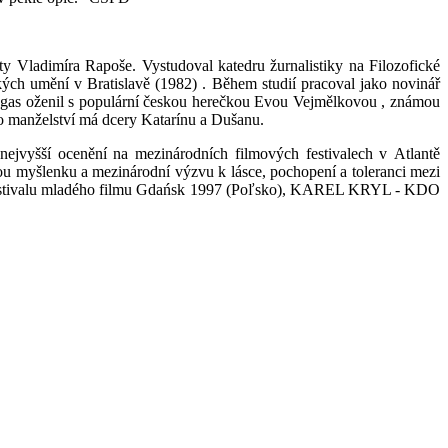
y Vladimíra Rapoše. Vystudoval katedru žurnalistiky na Filozofické
ch umění v Bratislavě (1982) . Během studií pracoval jako novinář
Vegas oženil s populární českou herečkou Evou Vejmělkovou , známou
ího manželství má dcery Katarínu a Dušanu.
vyšší ocenění na mezinárodních filmových festivalech v Atlantě
kou myšlenku a mezinárodní výzvu k lásce, pochopení a toleranci mezi
film Festivalu mladého filmu Gdańsk 1997 (Poľsko), KAREL KRYL - KDO