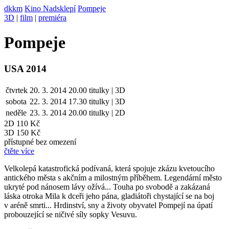
dkkm
Kino Nadsklepí
Pompeje
3D
|
film
|
premiéra
Pompeje
USA 2014
čtvrtek
20. 3. 2014
20.00
titulky | 3D
sobota
22. 3.
2014
17.30
titulky | 3D
neděle
23. 3.
2014
20.00
titulky | 2D
2D
110 Kč
3D 150 Kč
přístupné bez omezení
čtěte více
Velkolepá katastrofická podívaná, která spojuje zkázu kvetoucího
antického města s akčním a milostným příběhem. Legendární město
ukryté pod nánosem lávy ožívá... Touha po svobodě a zakázaná
láska otroka Mila k dceři jeho pána, gladiátoři chystající se na boj
v aréně smrti... Hrdinství, sny a životy obyvatel Pompejí na úpatí
probouzející se ničivé síly sopky Vesuvu.