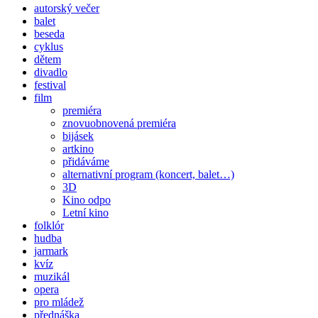
autorský večer
balet
beseda
cyklus
dětem
divadlo
festival
film
premiéra
znovuobnovená premiéra
bijásek
artkino
přidáváme
alternativní program (koncert, balet…)
3D
Kino odpo
Letní kino
folklór
hudba
jarmark
kvíz
muzikál
opera
pro mládež
přednáška