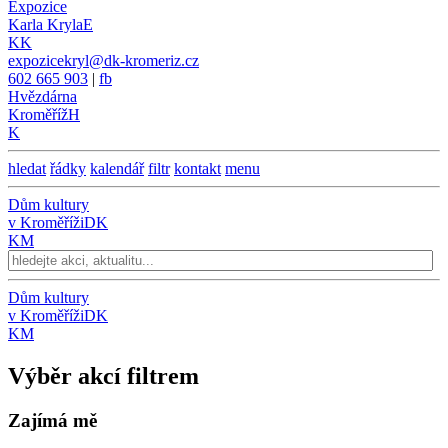
Expozice
Karla Kryla
E
KK
expozicekryl@dk-kromeriz.cz
602 665 903
|
fb
Hvězdárna
Kroměříž
H
K
hledat
řádky
kalendář
filtr
kontakt
menu
Dům kultury
v Kroměříži
DK
KM
Dům kultury
v Kroměříži
DK
KM
Výběr akcí filtrem
Zajímá mě