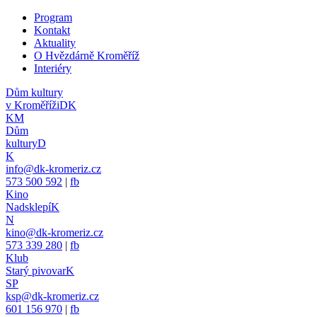
Program
Kontakt
Aktuality
O Hvězdárně Kroměříž
Interiéry
Dům kultury
v Kroměříži
DK
KM
Dům
kultury
D
K
info@dk-kromeriz.cz
573 500 592
|
fb
Kino
Nadsklepí
K
N
kino@dk-kromeriz.cz
573 339 280
|
fb
Klub
Starý pivovar
K
SP
ksp@dk-kromeriz.cz
601 156 970
|
fb