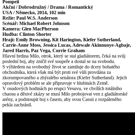
Pompeii
Akční / Dobrodružný / Drama / Romantický
USA / Německo, 2014, 102 min
Režie: Paul W.S. Anderson
Scénář: Michael Robert Johnson
Kamera: Glen MacPherson
Hudba: Clinton Shorter
Hrají: Emily Browning, Kit Harington, Kiefer Sutherland,
Carrie-Anne Moss, Jessica Lucas, Adewale Akinnuoye-Agbaje,
Jared Harris, Paz Vega, Currie Graham
Hlavní hrdina Milo, otrok, který se stal gladiátorem, čeká na svůj
poslední boj, aby zničil své soupeře a dostal se na svobodu.
S výhledem na svobodný život se zamiluje do dcery bohatého
obchodníka, která však má být proti své vůli provdána za
zkorumpovaného a zhýralého senátora (Kiefer Sutherland). Jejich
opravdový problém se ale připravuje v hlubinách Země.
V osudových hodinách po erupci Vesuvu, ve chvílích totálního
chaosu a děsivé zkázy se musí Milo probojovat ven z gladiátorské
arény, a podstoupit boj s časem, aby svou Cassii z rozpáleného
pekla zachránil.