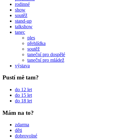
rodinné
show
soutěž
stand-up
talkshow
tanec
ples
přehlídka
soutěž
taneční pro dospělé
taneční pro mládež
výstava
Pustí mě tam?
do 12 let
do 15 let
do 18 let
Mám na to?
zdarma
děti
dobrovolné