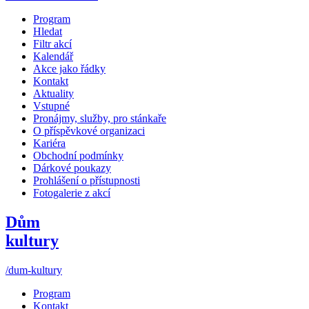
Program
Hledat
Filtr akcí
Kalendář
Akce jako řádky
Kontakt
Aktuality
Vstupné
Pronájmy, služby, pro stánkaře
O příspěvkové organizaci
Kariéra
Obchodní podmínky
Dárkové poukazy
Prohlášení o přístupnosti
Fotogalerie z akcí
Dům
kultury
/dum-kultury
Program
Kontakt