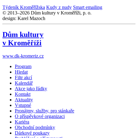
Týdeník Kroměřížska
Kudy z nudy
Smart emailing
© 2013–2026 Dům kultury v Kroměříži, p. o.
design: Karel Mazoch
Dům kultury
v Kroměříži
www.dk-kromeriz.cz
Program
Hledat
Filtr akcí
Kalendář
Akce jako řádky
Kontakt
Aktuality
Vstupné
Pronájmy, služby, pro stánkaře
O příspěvkové organizaci
Kariéra
Obchodní podmínky
Dárkové poukazy