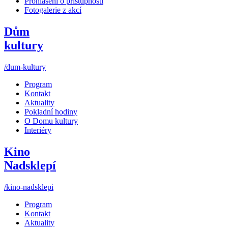
Prohlášení o přístupnosti
Fotogalerie z akcí
Dům
kultury
/dum-kultury
Program
Kontakt
Aktuality
Pokladní hodiny
O Domu kultury
Interiéry
Kino
Nadsklepí
/kino-nadsklepi
Program
Kontakt
Aktuality