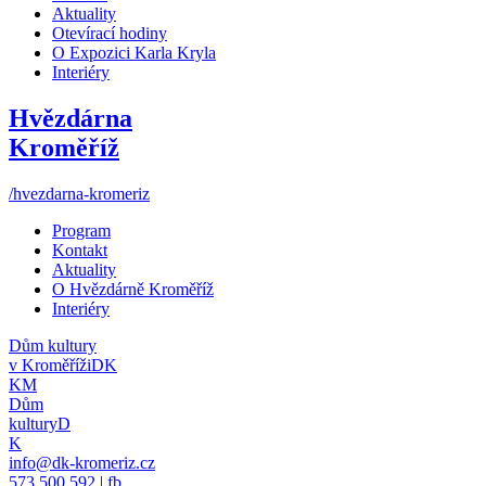
Aktuality
Otevírací hodiny
O Expozici Karla Kryla
Interiéry
Hvězdárna
Kroměříž
/hvezdarna-kromeriz
Program
Kontakt
Aktuality
O Hvězdárně Kroměříž
Interiéry
Dům kultury
v Kroměříži
DK
KM
Dům
kultury
D
K
info@dk-kromeriz.cz
573 500 592
|
fb