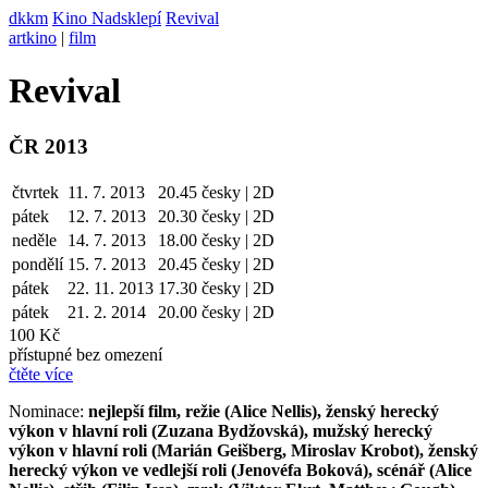
dkkm
Kino Nadsklepí
Revival
artkino
|
film
Revival
ČR 2013
čtvrtek
11. 7. 2013
20.45
česky | 2D
pátek
12. 7.
2013
20.30
česky | 2D
neděle
14. 7.
2013
18.00
česky | 2D
pondělí
15. 7.
2013
20.45
česky | 2D
pátek
22. 11.
2013
17.30
česky | 2D
pátek
21. 2. 2014
20.00
česky | 2D
100 Kč
přístupné bez omezení
čtěte více
Nominace:
nejlepší film, režie (Alice Nellis), ženský herecký
výkon v hlavní roli (Zuzana Bydžovská), mužský herecký
výkon v hlavní roli (Marián Geišberg, Miroslav Krobot), ženský
herecký výkon ve vedlejší roli (Jenovéfa Boková), scénář (Alice