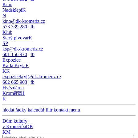
Kino
Nadsklepí
K
N
kino@dk-kromeriz.cz
573 339 280
|
fb
Klub
Starý pivovar
K
SP
ksp@dk-kromeriz.cz
601 156 970
|
fb
Expozice
Karla Kryla
E
KK
expozicekryl@dk-kromeriz.cz
602 665 903
|
fb
Hvězdárna
Kroměříž
H
K
hledat
řádky
kalendář
filtr
kontakt
menu
Dům kultury
v Kroměříži
DK
KM