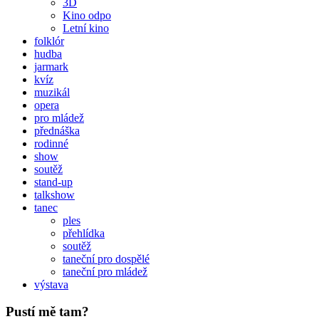
3D
Kino odpo
Letní kino
folklór
hudba
jarmark
kvíz
muzikál
opera
pro mládež
přednáška
rodinné
show
soutěž
stand-up
talkshow
tanec
ples
přehlídka
soutěž
taneční pro dospělé
taneční pro mládež
výstava
Pustí mě tam?