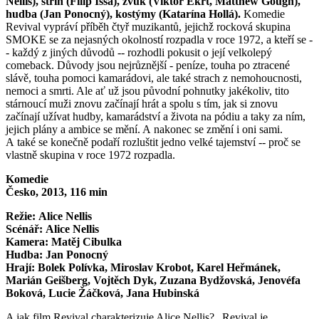
Nellis), střih (Filip Issa), zvuk (Viktor Ekrt, Matthew Gough),
hudba (Jan Ponocný), kostýmy (Katarína Hollá).
Komedie
Revival vypráví příběh čtyř muzikantů, jejichž rocková skupina
SMOKE se za nejasných okolností rozpadla v roce 1972, a kteří se -
- každý z jiných důvodů -- rozhodli pokusit o její velkolepý
comeback. Důvody jsou nejrůznější - peníze, touha po ztracené
slávě, touha pomoci kamarádovi, ale také strach z nemohoucnosti,
nemoci a smrti. Ale ať už jsou původní pohnutky jakékoliv, tito
stárnoucí muži znovu začínají hrát a spolu s tím, jak si znovu
začínají užívat hudby, kamarádství a života na pódiu a taky za ním,
jejich plány a ambice se mění. A nakonec se změní i oni sami.
A také se konečně podaří rozluštit jedno velké tajemství -- proč se
vlastně skupina v roce 1972 rozpadla.
Komedie
Česko, 2013, 116 min
Režie: Alice Nellis
Scénář: Alice Nellis
Kamera: Matěj Cibulka
Hudba: Jan Ponocný
Hrají: Bolek Polívka, Miroslav Krobot, Karel Heřmánek,
Marián Geišberg, Vojtěch Dyk, Zuzana Bydžovská, Jenovéfa
Boková, Lucie Žáčková, Jana Hubinská
A jak film Revival charakterizuje Alice Nellis? „Revival je