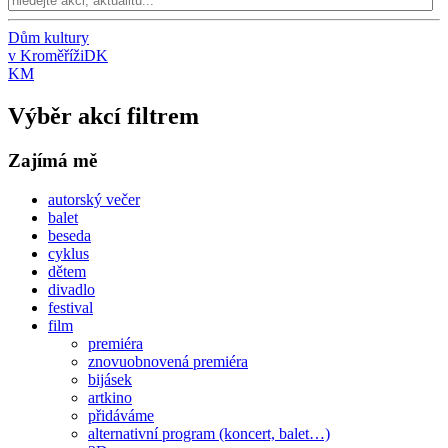
Dům kultury
v Kroměříži
DK
KM
Výběr akcí filtrem
Zajímá mě
autorský večer
balet
beseda
cyklus
dětem
divadlo
festival
film
premiéra
znovuobnovená premiéra
bijásek
artkino
přidáváme
alternativní program (koncert, balet…)