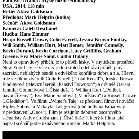
Fantasy / Drama / Mysteriózní / Romantický
USA, 2014, 118 min
Režie: Akiva Goldsman
Předloha: Mark Helprin (kniha)
Scénář: Akiva Goldsman
Kamera: Caleb Deschanel
Hudba: Hans Zimmer
Hrají: Russell Crowe, Colin Farrell, Jessica Brown Findlay,
Will Smith, William Hurt, Matt Bomer, Jennifer Connelly,
Kevin Durand, Kevin Corrigan, Lucy Griffiths, Graham
Greene, Eva Marie Saint, Caitlin Dulany
Není to opravdový příběh, je to příběh lásky. V mýtickém prostředí
New York City se více než jedno století odehrává příběh plný
zázraků, neblahých osudů a odvěkého konfliktu dobra a zla. Hlavní
role ve filmu ztvárnili Colin Farrell („Total Recall“), Jessica Brown
Findlayová (televizní seriál „Panství Downton“) a držitelé Oscara
Jennifer Connellyová („Čistá duše“), William Hurt („Polibek
pavoučí ženy“), Eva Marie Saintová („V přístavu“) a Russell Crowe
(„Gladiátor“). Ve filmu „Winter's Tale“ se představí filmoví nováčci
Ripley Sobová a Mckayla Twiggsová (obě hrály na Broadway
v představení „Once“). Film je režijním debutem oscarového
scénáristy Akivy Goldsmana („Čistá duše“), který k filmu také
napsal scénář podle uznávaného románu Marka Helprina.