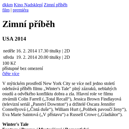
dkkm
Kino Nadsklepí
Zimní příběh
film
|
premiéra
Zimní příběh
USA 2014
neděle
16. 2. 2014
17.30
titulky | 2D
středa
19. 2.
2014
20.00
titulky | 2D
100 Kč
přístupné bez omezení
čtěte více
V mýtickém prostředí New York City se více než jedno století
odehrává příběh filmu „Winter's Tale" plný zázraků, neblahých
osudů a odvěkého konfliktu dobra a zla. Hlavní role ve filmu
ztvárnili Colin Farrell („Total Recall“), Jessica Brown Findlayová
(televizní seriál „Panství Downton“) a držitelé Oscara Jennifer
Connellyová („Čistá duše“), William Hurt („Polibek pavoučí ženy“),
Eva Marie Saintová („V přístavu“) a Russell Crowe („Gladiátor“).
Winter's Tale