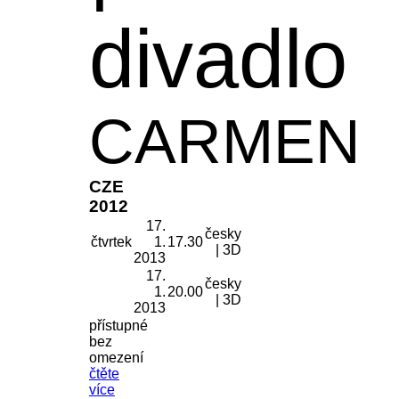
divadlo
CARMEN
CZE
2012
17.
česky
čtvrtek
1.
17.30
| 3D
2013
17.
česky
1.
20.00
| 3D
2013
přístupné
bez
omezení
čtěte
více