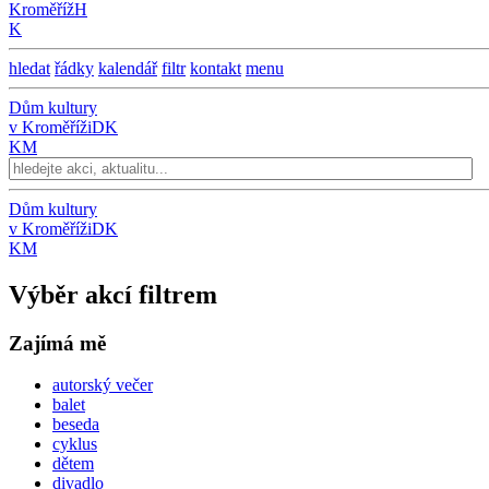
Kroměříž
H
K
hledat
řádky
kalendář
filtr
kontakt
menu
Dům kultury
v Kroměříži
DK
KM
Dům kultury
v Kroměříži
DK
KM
Výběr akcí filtrem
Zajímá mě
autorský večer
balet
beseda
cyklus
dětem
divadlo