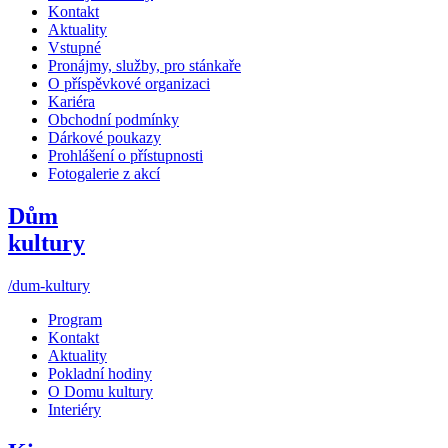
Kontakt
Aktuality
Vstupné
Pronájmy, služby, pro stánkaře
O příspěvkové organizaci
Kariéra
Obchodní podmínky
Dárkové poukazy
Prohlášení o přístupnosti
Fotogalerie z akcí
Dům
kultury
/dum-kultury
Program
Kontakt
Aktuality
Pokladní hodiny
O Domu kultury
Interiéry