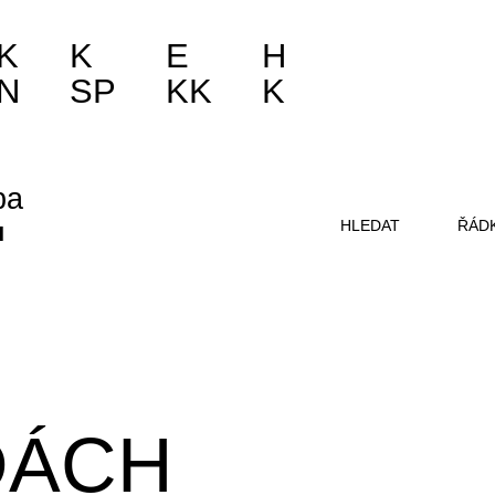
K
K
E
H
N
SP
KK
K
ba
HLEDAT
ŘÁD
DÁCH