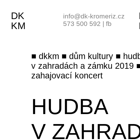
DK
info@dk-kromeriz.cz
573 500 592
|
fb
KM
dkkm
dům kultury
hud
v zahradách a zámku 2019
zahajovací koncert
HUDBA
V ZAHRA