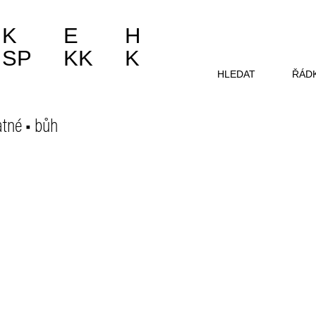
K
E
H
SP
KK
K
HLEDAT
ŘÁD
atné
bůh