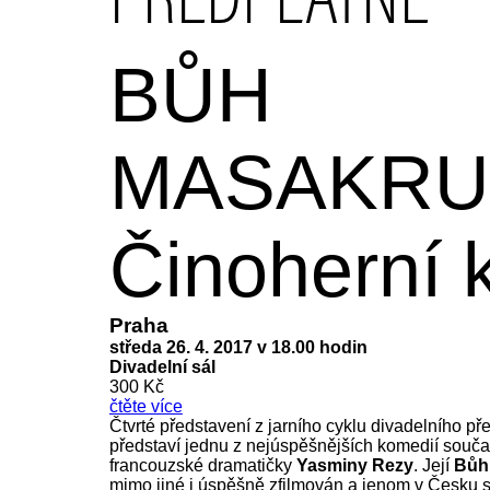
PŘEDPLATNÉ
BŮH
MASAKRU
Činoherní 
Praha
středa 26. 4. 2017 v 18.00 hodin
Divadelní sál
300 Kč
čtěte více
Čtvrté představení z jarního cyklu divadelního p
představí jednu z nejúspěšnějších komedií souča
francouzské dramatičky
Yasminy Rezy
. Její
Bůh
mimo jiné i úspěšně zfilmován a jenom v Česku