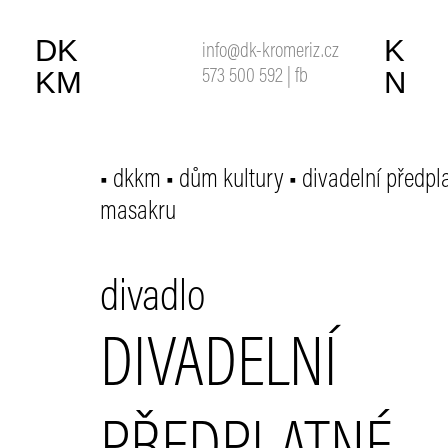
DK
K
info@dk-kromeriz.cz
KM
N
573 500 592
|
fb
dkkm
dům kultury
divadelní předpl
masakru
divadlo
DIVADELNÍ