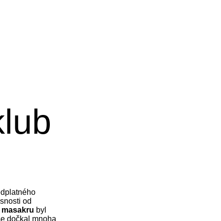
klub
ředplatného
snosti od
 masakru
byl
 se dočkal mnoha