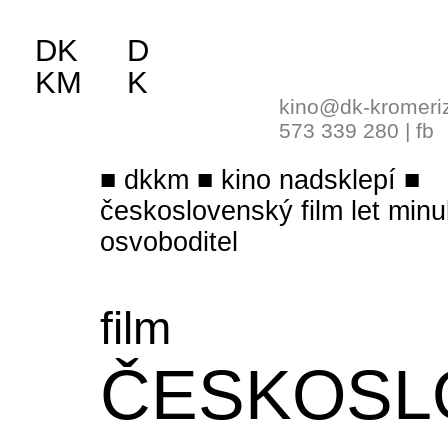
DK
D
KM
K
kino@dk-kromeri
573 339 280
|
fb
dkkm
kino nadsklepí
československý film let minu
osvoboditel
film
ČESKOSL