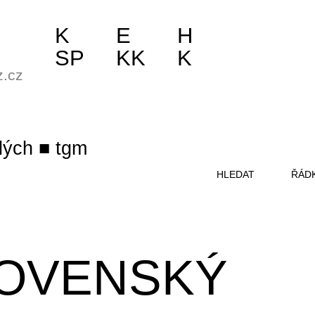
K
E
H
SP
KK
K
z.cz
lých
tgm
HLEDAT
ŘÁD
OVENSKÝ