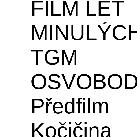
FILM LET
MINULÝC
TGM
OSVOBOD
Předfilm
Kočičina