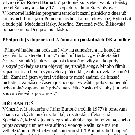
v Kroměříži
Robert Rohál.
V podobné konstelaci vznikl i loňský
pořad Šansony a balady 17. listopadu v klubu Starý pivovar.
V komorně laděném programu tentokrát zazní písničky z dnes už
kultovních filmů jako Půlnoční kovboj, Limonádový Joe, Bylo čtvrt
a bude půl, Mučedníci lásky, Josefína, Ztracená tváře, Žižkovská
romance nebo Den pro mou lásku.
Předprodej vstupenek od 2. února na pokladnách DK a online
„Filmová hudba má podstatný vliv na atmosféru a na konečné
vyznění toho kterého filmu,” míní Jiří Bartoň. „V řadě starších
českých snímků je ukryta spousta krásné muziky a jako perly
a skryté poklady se tam objevují nejrůznější songy. Mnoho filmů
zapadlo do archivu a vymizelo z pláten kin, z obrazovek i z paměti
lidí. Záměrně jsem vybral většinou ty méně známé, ale krásné
melodie a zaprášené časem je chci opět vyleštit a polozapomenuté
nebo úplně zapomenuté přivést na světlo. Zaslouží si, aby jim byla
znovu věnována pozornost.“
JIŘÍ BARTOŇ
Výrazná tvář předurčuje Jiřího Bartoně (ročník 1977) k postavám
charismatických mužů i zabijáků, což dokládá třeba seriál
Specialisté, kde si v jedné z epizod zahrál elegantního vraha, anebo
připravovaný film režiséra Jiřího Svobody Rašín, kde má roli
velitele tábora. Před televizní kamerou si Jiří Bartoň zahrál poprvé