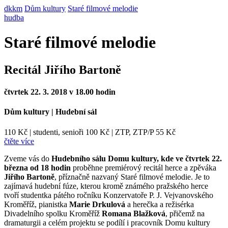
dkkm
Dům kultury
Staré filmové melodie
hudba
Staré filmové melodie
Recitál Jiřího Bartoně
čtvrtek 22. 3. 2018 v 18.00 hodin
Dům kultury
|
Hudební sál
110 Kč
|
studenti, senioři 100 Kč
|
ZTP, ZTP/P 55 Kč
čtěte více
Zveme vás do
Hudebního sálu Domu kultury, kde ve čtvrtek 22.
března od 18 hodin
proběhne premiérový recitál herce a zpěváka
Jiřího Bartoně
, příznačně nazvaný Staré filmové melodie. Je to
zajímavá hudební fúze, kterou kromě známého pražského herce
tvoří studentka pátého ročníku Konzervatoře P. J. Vejvanovského
Kroměříž, pianistka
Marie Drkulová
a herečka a režisérka
Divadelního spolku Kroměříž
Romana Blažková
, přičemž na
dramaturgii a celém projektu se podílí i pracovník Domu kultury