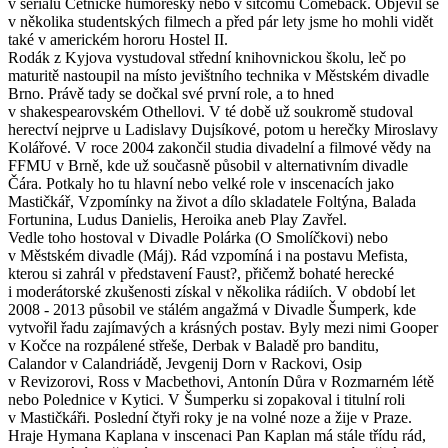
v seriálu Četnické humoresky nebo v sitcomu Comeback. Objevil se
v několika studentských filmech a před pár lety jsme ho mohli vidět
také v americkém hororu Hostel II.
Rodák z Kyjova vystudoval střední knihovnickou školu, leč po
maturitě nastoupil na místo jevištního technika v Městském divadle
Brno. Právě tady se dočkal své první role, a to hned
v shakespearovském Othellovi. V té době už soukromě studoval
herectví nejprve u Ladislavy Dujsíkové, potom u herečky Miroslavy
Kolářové. V roce 2004 zakončil studia divadelní a filmové vědy na
FFMU v Brně, kde už současně působil v alternativním divadle
Čára. Potkaly ho tu hlavní nebo velké role v inscenacích jako
Mastičkář, Vzpomínky na život a dílo skladatele Foltýna, Balada
Fortunina, Ludus Danielis, Heroika aneb Play Zavřel.
Vedle toho hostoval v Divadle Polárka (O Smolíčkovi) nebo
v Městském divadle (Máj). Rád vzpomíná i na postavu Mefista,
kterou si zahrál v představení Faust?, přičemž bohaté herecké
i moderátorské zkušenosti získal v několika rádiích. V období let
2008 - 2013 působil ve stálém angažmá v Divadle Šumperk, kde
vytvořil řadu zajímavých a krásných postav. Byly mezi nimi Gooper
v Kočce na rozpálené střeše, Derbak v Baladě pro banditu,
Calandor v Calandriádě, Jevgenij Dorn v Rackovi, Osip
v Revizorovi, Ross v Macbethovi, Antonín Důra v Rozmarném létě
nebo Polednice v Kytici. V Šumperku si zopakoval i titulní roli
v Mastičkáři. Poslední čtyři roky je na volné noze a žije v Praze.
Hraje Hymana Kaplana v inscenaci Pan Kaplan má stále třídu rád,