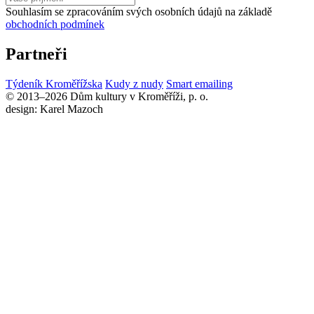
Souhlasím se zpracováním svých osobních údajů na základě
obchodních podmínek
Partneři
Týdeník Kroměřížska
Kudy z nudy
Smart emailing
© 2013–2026 Dům kultury v Kroměříži, p. o.
design: Karel Mazoch