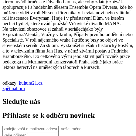
kterou uvádí brněnské Divadlo Parnas, ale coby zdatný zpěvák
spolupracuje i s hudebním tělesem Ensemble Opera Diversa, kde ho
můžeme vidět v roli Nissena Piczenika v Leviatanovi nebo v titulní
roli inscenace Everyman. Hraje i v představení Dům, ve kterém
nechci bydlet, které uvádí pražské Vršovické divadlo MANA.
Na televizní obrazovce si zahrál v seriálechjako byly
Expozitura/Atentát, Vraždy v kruhu, Případy prvního oddělení nebo
Specialisté. V roli nájemného vraha škrtiče se brzy se objeví ve
slovenském seriálu Za sklom. Vyzkoušel si však i historický kostým,
a to v televizním filmu Jan Hus, v němž ztvárnil postavu Fridricha
Braniborského. Do celkového výčtu jeho aktivit patří rovněž práce
pedagoga na Mezinárodní konzervatoři Praha stejně jako práce
lektora herectví na uměleckých táborech a kurzech.
odkazy:
kultura21.cz
zpět nahoru
Sledujte nás
Přihlaste se k odběru novinek