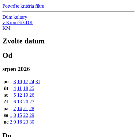
Potvrďte kritéria filtru
Dům kultury
v Kroměříži
DK
KM
Zvolte datum
Od
srpen 2026
po
3
10
17
24
31
út
4
11
18
25
st
5
12
19
26
čt
6
13
20
27
pá
7
14
21
28
so
1
8
15
22
29
ne
2
9
16
23
30
Do