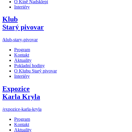
O Kině Nadsklepí
Interiéry
Klub
Starý pivovar
/klub-stary-pivovar
Program
Kontakt
Aktuality
Pokladní hodiny
O Klubu Starý pivovar
Interiéry
Expozice
Karla Kryla
/expozice-karla-kryla
Program
Kontakt
Aktuality