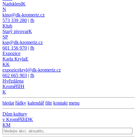
Nadsklepí
K
N
kino@dk-kromeriz.cz
573 339 280
|
fb
Klub
Starý pivovar
K
SP
ksp@dk-kromeriz.cz
601 156 970
|
fb
Expozice
Karla Kryla
E
KK
expozicekryl@dk-kromeriz.cz
602 665 903
|
fb
Hvězdárna
Kroměříž
H
K
hledat
řádky
kalendář
filtr
kontakt
menu
Dům kultury
v Kroměříži
DK
KM