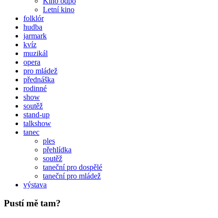
Kino odpo
Letní kino
folklór
hudba
jarmark
kvíz
muzikál
opera
pro mládež
přednáška
rodinné
show
soutěž
stand-up
talkshow
tanec
ples
přehlídka
soutěž
taneční pro dospělé
taneční pro mládež
výstava
Pustí mě tam?