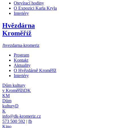
Otevírací hodiny
O Expozici Karla Kryla
Interiéry
Hvězdárna
Kroměříž
/hvezdarna-kromeriz
Program
Kontakt
Aktuality
O Hvězdárně Kroměříž
Interiéry
Dům kultury
v Kroměříži
DK
KM
Dům
kultury
D
K
info@dk-kromeriz.cz
573 500 592
|
fb
Kino