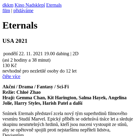
dkkm
Kino Nadsklepí
Eternals
film
|
přidáváme
Eternals
USA 2021
pondělí
22. 11. 2021
19.00
dabing | 2D
(asi 2 hodiny a 38 minut)
130 Kč
nevhodné pro nezletilé osoby do 12 let
čtěte více
Akční / Drama / Fantasy / Sci-Fi
Režie: Chloé Zhao
Hrají: Gemma Chan, Kit Harington, Salma Hayek, Angelina
Jolie, Harry Styles, Harish Patel a další
Snímek Eternals představí zcela nový tým superhrdinů filmového
vesmíru Studií Marvel. Epický příběh se odehrává tisíce let a sleduje
skupinu nesmrtelných hrdinů, kteří jsou nuceni vystoupit ze stínů,
aby se opětovně spojili proti nejstaršímu nepříteli lidstva,
Deviantům.