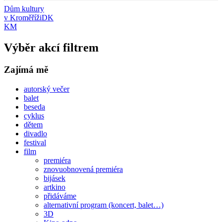
Dům kultury
v Kroměříži
DK
KM
Výběr akcí filtrem
Zajímá mě
autorský večer
balet
beseda
cyklus
dětem
divadlo
festival
film
premiéra
znovuobnovená premiéra
bijásek
artkino
přidáváme
alternativní program (koncert, balet…)
3D