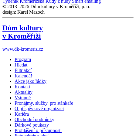
Týdeník Kroměřížska
Kudy z nudy
Smart emailing
© 2013–2026 Dům kultury v Kroměříži, p. o.
design: Karel Mazoch
Dům kultury
v Kroměříži
www.dk-kromeriz.cz
Program
Hledat
Filtr akcí
Kalendář
Akce jako řádky
Kontakt
Aktuality
Vstupné
Pronájmy, služby, pro stánkaře
O příspěvkové organizaci
Kariéra
Obchodní podmínky
Dárkové poukazy
Prohlášení o přístupnosti
Fotogalerie z akcí