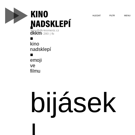
HLEDAT
FILTR
MENU
kino@dk-kromeriz.cz
dkkm
573 339 280
|
fb
kino
nadsklepí
emoji
ve
filmu
bijásek
|