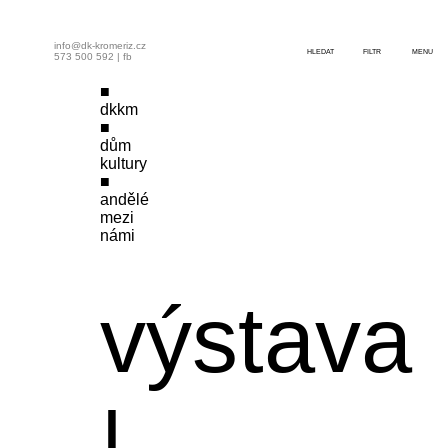
info@dk-kromeriz.cz
HLEDAT
FILTR
MENU
573 500 592
|
fb
dkkm
dům
kultury
andělé
mezi
námi
výstava
|