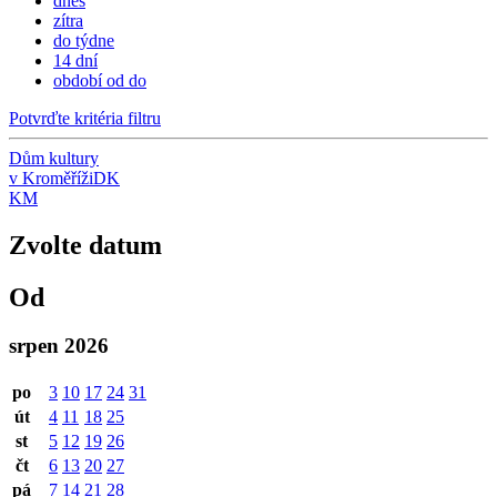
dnes
zítra
do týdne
14 dní
období od do
Potvrďte kritéria filtru
Dům kultury
v Kroměříži
DK
KM
Zvolte datum
Od
srpen 2026
po
3
10
17
24
31
út
4
11
18
25
st
5
12
19
26
čt
6
13
20
27
pá
7
14
21
28