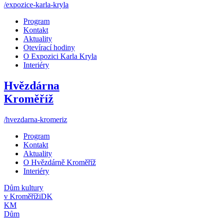
/expozice-karla-kryla
Program
Kontakt
Aktuality
Otevírací hodiny
O Expozici Karla Kryla
Interiéry
Hvězdárna
Kroměříž
/hvezdarna-kromeriz
Program
Kontakt
Aktuality
O Hvězdárně Kroměříž
Interiéry
Dům kultury
v Kroměříži
DK
KM
Dům