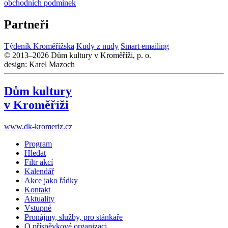
obchodních podmínek
Partneři
Týdeník Kroměřížska
Kudy z nudy
Smart emailing
© 2013–2026 Dům kultury v Kroměříži, p. o.
design: Karel Mazoch
Dům kultury
v Kroměříži
www.dk-kromeriz.cz
Program
Hledat
Filtr akcí
Kalendář
Akce jako řádky
Kontakt
Aktuality
Vstupné
Pronájmy, služby, pro stánkaře
O příspěvkové organizaci