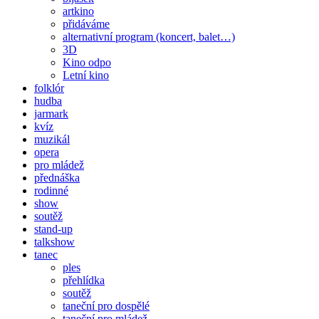
artkino
přidáváme
alternativní program (koncert, balet…)
3D
Kino odpo
Letní kino
folklór
hudba
jarmark
kvíz
muzikál
opera
pro mládež
přednáška
rodinné
show
soutěž
stand-up
talkshow
tanec
ples
přehlídka
soutěž
taneční pro dospělé
taneční pro mládež