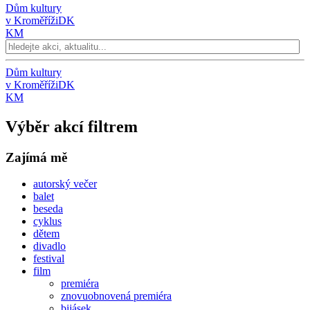
Dům kultury
v Kroměříži
DK
KM
Dům kultury
v Kroměříži
DK
KM
Výběr akcí filtrem
Zajímá mě
autorský večer
balet
beseda
cyklus
dětem
divadlo
festival
film
premiéra
znovuobnovená premiéra
bijásek