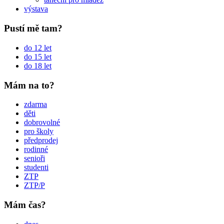
výstava
Pustí mě tam?
do 12 let
do 15 let
do 18 let
Mám na to?
zdarma
děti
dobrovolné
pro školy
předprodej
rodinné
senioři
studenti
ZTP
ZTP/P
Mám čas?