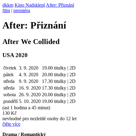
dkkm
Kino Nadsklepí
After: Přiznání
film
|
premiéra
After: Přiznání
After We Collided
USA 2020
čtvrtek
3. 9. 2020
19.00
titulky | 2D
pátek
4. 9.
2020
20.00
titulky | 2D
středa
9. 9.
2020
17.30
titulky | 2D
středa
16. 9.
2020
17.30
titulky | 2D
sobota
26. 9.
2020
20.00
titulky | 2D
pondělí
5. 10.
2020
19.00
titulky | 2D
(asi 1 hodina a 45 minut)
130 Kč
nevhodné pro nezletilé osoby do 12 let
čtěte více
Drama / Romantický