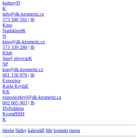
kultury
D
K
info@dk-kromeriz.cz
573 500 592
|
fb
Kino
Nadsklepí
K
N
kino@dk-kromeriz.cz
573 339 280
|
fb
Klub
Starý pivovar
K
SP
ksp@dk-kromeriz.cz
601 156 970
|
fb
Expozice
Karla Kryla
E
KK
expozicekryl@dk-kromeriz.cz
602 665 903
|
fb
Hvězdárna
Kroměříž
H
K
hledat
řádky
kalendář
filtr
kontakt
menu