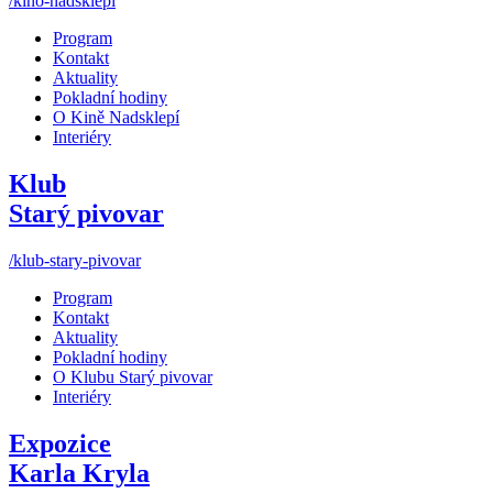
/kino-nadsklepi
Program
Kontakt
Aktuality
Pokladní hodiny
O Kině Nadsklepí
Interiéry
Klub
Starý pivovar
/klub-stary-pivovar
Program
Kontakt
Aktuality
Pokladní hodiny
O Klubu Starý pivovar
Interiéry
Expozice
Karla Kryla