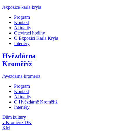
/expozice-karla-kryla
Program
Kontakt
Aktuality
Otevírací hodiny
O Expozici Karla Kryla
Interiéry
Hvězdárna
Kroměříž
/hvezdarna-kromeriz
Program
Kontakt
Aktuality
O Hvězdárně Kroměříž
Interiéry
Dům kultury
v Kroměříži
DK
KM