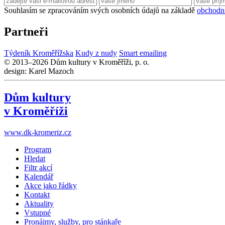
Souhlasím se zpracováním svých osobních údajů na základě
obchodn
Partneři
Týdeník Kroměřížska
Kudy z nudy
Smart emailing
© 2013–2026 Dům kultury v Kroměříži, p. o.
design: Karel Mazoch
Dům kultury
v Kroměříži
www.dk-kromeriz.cz
Program
Hledat
Filtr akcí
Kalendář
Akce jako řádky
Kontakt
Aktuality
Vstupné
Pronájmy, služby, pro stánkaře