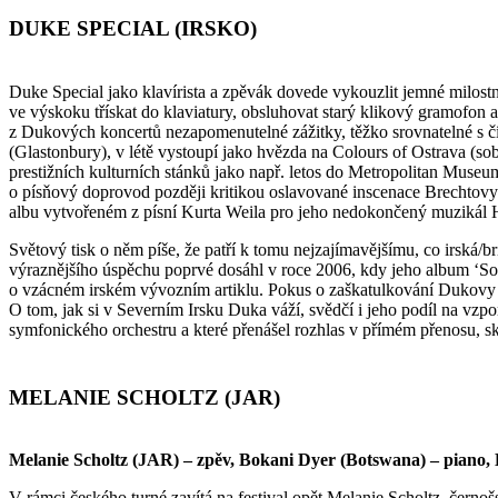
DUKE SPECIAL (IRSKO)
Duke Special jako klavírista a zpěvák dovede vykouzlit jemné milostn
ve výskoku třískat do klaviatury, obsluhovat starý klikový gramofon a
z Dukových koncertů nezapomenutelné zážitky, těžko srovnatelné s čí
(Glastonbury), v létě vystoupí jako hvězda na Colours of Ostrava (sob
prestižních kulturních stánků jako např. letos do Metropolitan Muse
o písňový doprovod později kritikou oslavované inscenace Brechtov
albu vytvořeném z písní Kurta Weila pro jeho nedokončený muzikál 
Světový tisk o něm píše, že patří k tomu nejzajímavějšímu, co irská
výraznějšího úspěchu poprvé dosáhl v roce 2006, kdy jeho album ‘Son
o vzácném irském vývozním artiklu. Pokus o zaškatulkování Dukovy h
O tom, jak si v Severním Irsku Duka váží, svědčí i jeho podíl na vz
symfonického orchestru a které přenášel rozhlas v přímém přenosu, sk
MELANIE SCHOLTZ (JAR)
Melanie Scholtz (JAR) – zpěv, Bokani Dyer (Botswana) – piano
V rámci českého turné zavítá na festival opět Melanie Scholtz, černo