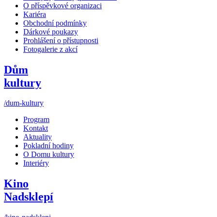
O příspěvkové organizaci
Kariéra
Obchodní podmínky
Dárkové poukazy
Prohlášení o přístupnosti
Fotogalerie z akcí
Dům
kultury
/dum-kultury
Program
Kontakt
Aktuality
Pokladní hodiny
O Domu kultury
Interiéry
Kino
Nadsklepí