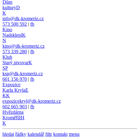
Dům
kultury
D
K
info@dk-kromeriz.cz
573 500 592
|
fb
Kino
Nadsklepí
K
N
kino@dk-kromeriz.cz
573 339 280
|
fb
Klub
Starý pivovar
K
SP
ksp@dk-kromeriz.cz
601 156 970
|
fb
Expozice
Karla Kryla
E
KK
expozicekryl@dk-kromeriz.cz
602 665 903
|
fb
Hvězdárna
Kroměříž
H
K
hledat
řádky
kalendář
filtr
kontakt
menu