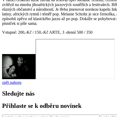
zvítězil na mnoha jihoafrických jazzových soutěžích a festivalech.
různých občanství a národností. Je třeba jmenovat norskou kapelu Inka
latiny, afrických rytmů i téměř pop. Melanie Scholtz je sice černoška,
způsobů zpěvu od klasického jazzu až po pop. Dokáže se pohybovat na 
písniček si píše sama.
Vstupné: 200,-Kč / 150,-Kč ARTE, 3 -denní 500 / 350
zpět nahoru
Sledujte nás
Přihlaste se k odběru novinek