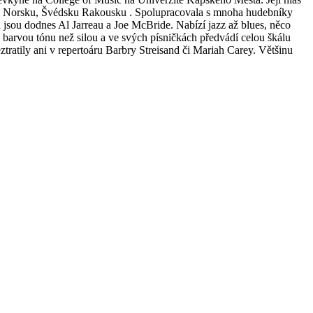
oku, Norsku, Švédsku Rakousku . Spolupracovala s mnoha hudebníky
i jsou dodnes Al Jarreau a Joe McBride. Nabízí jazz až blues, něco
še barvou tónu než silou a ve svých písničkách předvádí celou škálu
tratily ani v repertoáru Barbry Streisand či Mariah Carey. Většinu