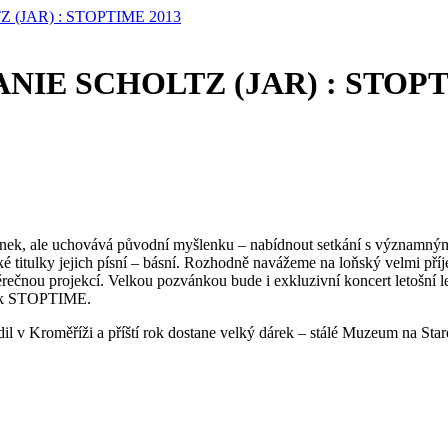
 (JAR) : STOPTIME 2013
ANIE SCHOLTZ (JAR) : STOPT
novinek, ale uchovává původní myšlenku – nabídnout setkání s významný
eské titulky jejich písní – básní. Rozhodně navážeme na loňský velmi 
ávěrečnou projekcí. Velkou pozvánkou bude i exkluzivní koncert leto
čník STOPTIME.
dil v Kroměříži a příští rok dostane velký dárek – stálé Muzeum na Sta