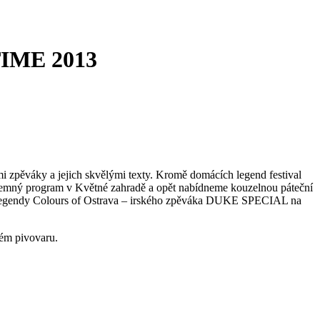
IME 2013
mi zpěváky a jejich skvělými texty. Kromě domácích legend festival
příjemný program v Květné zahradě a opět nabídneme kouzelnou páteční
šní legendy Colours of Ostrava – irského zpěváka DUKE SPECIAL na
rém pivovaru.