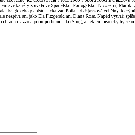
 Během své kariéry zpívala ve Španělsku, Portugalsku, Nizozemí, Mar
la, belgického pianistu Jacka van Polla a dvě jazzové veličiny, kterým
 ale nezpívá ani jako Ela Fitzgerald ani Diana Ross. Napětí vytváří spí
hranici jazzu a popu podobně jako Sting, a některé písničky by se nez