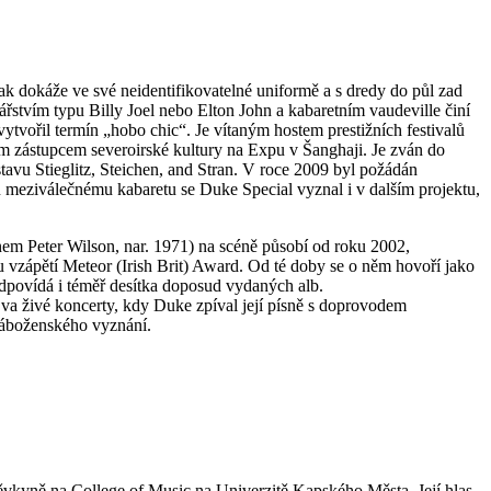
tak dokáže ve své neidentifikovatelné uniformě a s dredy do půl zad
ářstvím typu Billy Joel nebo Elton John a kabaretním vaudeville činí
vořil termín „hobo chic“. Je vítaným hostem prestižních festivalů
lním zástupcem severoirské kultury na Expu v Šanghaji. Je zván do
avu Stieglitz, Steichen, and Stran. V roce 2009 byl požádán
meziválečnému kabaretu se Duke Special vyznal i v dalším projektu,
nem Peter Wilson, nar. 1971) na scéně působí od roku 2002,
 vzápětí Meteor (Irish Brit) Award. Od té doby se o něm hovoří jako
dpovídá i téměř desítka doposud vydaných alb.
va živé koncerty, kdy Duke zpíval její písně s doprovodem
 náboženského vyznání.
pěvkyně na College of Music na Univerzitě Kapského Města. Její hlas