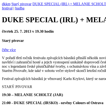
dkkm
Starý pivovar
DUKE SPECIAL (IRL) + MELANIE SCHOLTZ
festival
|
hudba
DUKE SPECIAL (IRL) + MEL
čtvrtek 25. 7. 2013 v 19.30 hodin
Starý pivovar
čtěte více
V pořadí třetí ročník festivalu zpívajících básníků přináší několik 
navštíví i zahraniční hosté a jejich vystoupení unikátně doprovodí č
noc s legendami české písničkářské tvorby, s ochutnávkou vína a z
Starém Pivovaře, kde také v sobotu večer stylově skončí letošní ro
Festival zpívajících básníků je věnovaný Karlu Krylovi, který se naro
STARÝ PIVOVAR
19:30 – MELANIE SCHOLTZ (JAR)
21:00 - DUKE SPECIAL (IRSKO) - ozvěny Colours of Ostrava