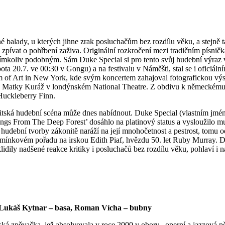
é balady, u kterých jihne zrak posluchačům bez rozdílu věku, a stejně 
 zpívat o pohřbení zaživa. Originální rozkročení mezi tradičním písničk
mkoliv podobným. Sám Duke Special si pro tento svůj hudební výraz vyt
ota 20.7. ve 00:30 v Gongu) a na festivalu v Náměšti, stal se i oficiá
um of Art in New York, kde svým koncertem zahajoval fotografickou výst
y Matky Kuráž v londýnském National Theatre. Z obdivu k německému 
Huckleberry Finn.
/britská hudební scéna může dnes nabídnout. Duke Special (vlastním jmé
gs From The Deep Forest’ dosáhlo na platinový status a vysloužilo mu
udební tvorby zákonitě naráží na její mnohočetnost a pestrost, tomu o
pomínkovém pořadu na irskou Edith Piaf, hvězdu 50. let Ruby Murray. D
lidily nadšené reakce kritiky i posluchačů bez rozdílu věku, pohlaví i
, Lukáš Kytnar – basa, Roman Vícha – bubny
šská zpěvačka, jež absolvovala v roce 2000 v oboru „operní a jazzová 