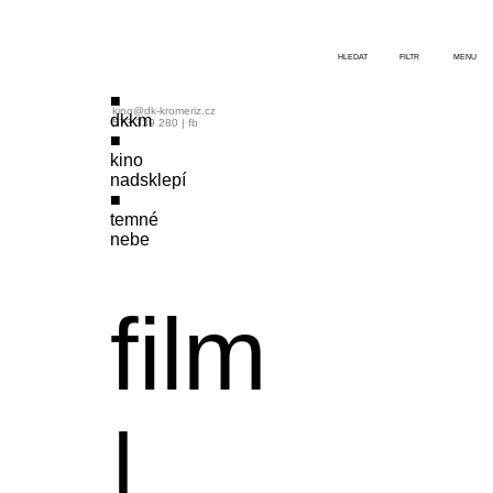
HLEDAT
FILTR
MENU
kino@dk-kromeriz.cz
dkkm
573 339 280
|
fb
kino
nadsklepí
temné
nebe
film
|