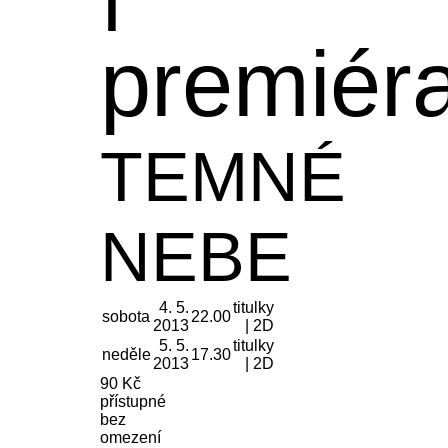
premiér
TEMNÉ
NEBE
4. 5.
titulky
sobota
22.00
2013
| 2D
5. 5.
titulky
neděle
17.30
2013
| 2D
90 Kč
přístupné
bez
omezení