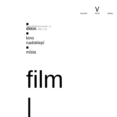
HLEDAT
FILTR
MENU
kino@dk-kromeriz.cz
dkkm
573 339 280
|
fb
kino
nadsklepí
místa
film
|