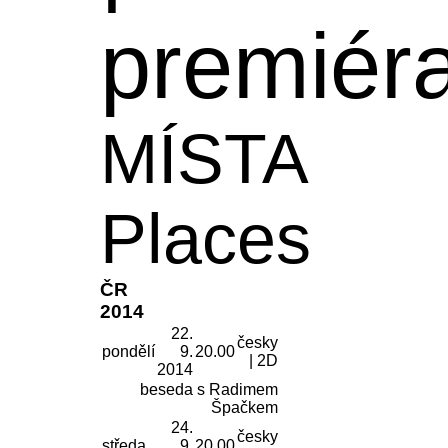
premiér
MÍSTA
Places
ČR
2014
22.
česky
pondělí
9.
20.00
| 2D
2014
beseda s Radimem
Špačkem
24.
česky
středa
9.
20.00