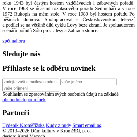
roku 1943 byl častým hostem vzdělávacích i zábavných pořadů.
V roce 1963 se účastnil rozhlasového pořadu Sedmilháři a v roce
1972 Rukopis na mém stole. V roce 1989 byl hostem pořadu Po
pěšinách domova. Spolupracoval s Československou televizí
a podílel se na většině dílů cyklu Lovy beze zbraní. Je spoluautorem
scénářů pořadů Sólo pro… lesy a Zahrada slunce.
zpět nahoru
Sledujte nás
Přihlaste se k odběru novinek
Souhlasím se zpracováním svých osobních údajů na základě
obchodních podmínek
Partneři
Týdeník Kroměřížska
Kudy z nudy
Smart emailing
© 2013–2026 Dům kultury v Kroměříži, p. o.
design: Karel Mazoch