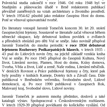
Právnická studia zakončil v roce 1946. Od roku 1948 byl ve
Studijním a plánovacím úřadě v Brně redaktorem publikací
převážně zaměřených na vztah architektury a životního prostředí.
V letech 1954-62 působil jako redaktor časopisu Host do domu.
Poté se věnoval spisovatelské tvorbě.
Do literatury vstoupil Jaromír Tomeček koncem 30. let 20. století
časopiseckými fejetony. Soustavně se literatuře začal věnovat během
německé okupace, kdy debutoval knihou povídek o zvířatech
a přírodních obrázků pro děti Vuí se směje. Jako novinář přispíval
Jaromír Tomeček do mnoha periodik:
v roce 1934 debutovat
fejetonem Rozhovory Podkarpatských hlasech
, v letech 1935 -
43 psal do Lidových novin črty, na jejichž základě vznikla kniha
Vuí se směje. Po roce 1945 přispíval do časopisů Kultura, Nový
život, Literární noviny, Plamen, Host do domu, Krásy domova,
Tvorba, Věda a život, Lidé a země, Naše rodina, Literární měsíčník.
V denících Rovnost a Práce publikoval fejetony a črty, které pak
byly použity v knihách Kameje, Doteky tich a Závaží času. Dále
publikoval v Brněnském večerníku, Svobodném slově, Lidové
demokracii, aj. Po roce 1990 publikoval v časopisech Rok,
Malovaný kraj, Svobodné slovo, Lidové noviny.
Jaromír Tomeček je autorem mnoha předmluv, doslovů a také
katalogů výstav. Spolupracoval s Československým rozhlasem.
V letech 1929-39 přispíval povídkami do košického vysílání. Od