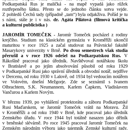
Podkarpatská Rus je maličká - na mapě vypadá jako růžek
roztřepeného šátku. Přesto se do jednoho článku sotva vejde.
Z pohledů Čechů tady (případně „tam“) byla odjakživa. Pořád je tu
s námi, stále je i v nás.
dr. Agáta Pilátová (filmová kritička
a kulturní publicistka )
JAROMÍR TOMEČEK -
Jaromír Tomeček pocházel z rodiny
krejčího. Studium na klasickém gymnáziu v Kroměříži ukončil
maturitou v roce 1925 a začal studovat na Právnické fakultě
Masarykovy univerzity v Brně.
Po dvou semestrech však studia
přerušil a v roce 1926 odešel na Podkarpatskou Rus.
V
Rákošíně pracoval jako úředník. Navštěvoval notářskou školu
v Bratislavě a po jejím absolvování působil od roku 1929
v Podkarpatské Rusi jako správní úředník a obvodní notář, nejdříve
v Dercenu, od roku 1930 v Lalově, od 1934 byl vedoucím notářem
ve Volovém, dnešní Mežgorje. Zde se seznámil s Ivanem
Olbrachtem, S.K. Neumannem, Karlem Čapkem, Vladislavem
Vančurou a Karlem Novým.
V březnu 1939, po vyhlášení protektorátu a záboru Podkarpatské
Rusi Maďarskem, se Jaromír Tomeček vrátil na Moravu. Žil
v Kroměříži a od roku 1940 v Brně, kde pracoval jako úředník
Zemského úřadu. V roce 1944 byl totálně nasazen jako dělník
v brněnské slévárně. Po roce 1945 pracoval Jaromír Tomeček na
Zemském národním výboru jako tajemník Zemské kulturní rady.