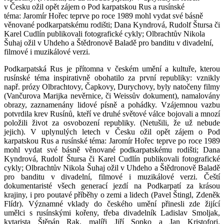
v Česku ožil opět zájem o Pod karpatskou Rus a rusínské
téma: Jaromír Hořec teprve po roce 1989 mohl vydat své básně
věnované podkarpatskému rodišti; Dana Kyndrová, Rudolf Štursa či
Karel Cudlín publikovali fotografické cykly; Olbrachtův Nikola
Šuhaj ožil v Uhdeho a Štědronově Baladě pro banditu v divadelní,
filmové i muzikálové verzi.
Podkarpatská Rus je přítomna v českém umění a kultuře, kterou
rusínské téma inspirativně obohatilo za první republiky: vznikly
např. prózy Olbrachtovy, Čapkovy, Durychovy, byly natočeny filmy
(Vančurova Marijka nevěrnice, či Weissův dokument), namalovány
obrazy, zaznamenány lidové písně a pohádky. Vzájemnou vazbu
potvrdila krev Rusínů, kteří ve druhé světové válce bojovali a mnozí
položili život za osvobození republiky. (Netušili, že už nebude
jejich). V uplynulých letech v Česku ožil opět zájem o Pod
karpatskou Rus a rusínské téma: Jaromír Hořec teprve po roce 1989
mohl vydat své básně věnované podkarpatskému rodišti; Dana
Kyndrová, Rudolf Štursa či Karel Cudlín publikovali fotografické
cykly; Olbrachtův Nikola Šuhaj ožil v Uhdeho a Štědronově Baladě
pro banditu v divadelní, filmové i muzikálové verzi. Čeští
dokumentaristé všech generací jezdí na Podkarpatí za krásou
krajiny, i pro poutavé příběhy o zemi a lidech (Pavel Štingl, Zdeněk
Flídr). Významné vklady do českého umění přinesli zde žijící
umělci s rusínskými kořeny, třeba divadelník Ladislav Smoljak,
kytarista Štěpán Rak, malíři Jiří Sopko a Jan Kristofori.