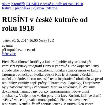
dkkm
Kroměříž
RUSÍNI v české kultuře od roku 1918
festival
|
přednáška
|
výstava
|
zdarma
RUSÍNI v české kultuře od
roku 1918
pátek
30. 5. 2014
16.00
česky | 2D
zdarma
přístupné bez omezení
čtěte více
Přednáška filmové kritičky a kulturní publicistky se koná při
vernisáži výstavy fotografií Dany Kyndrové z Podkarpatské Rusy
a bude také poctou kroměřížskému rodáku a znalci rusínské kultury
Jaromíru Tomečkovi.
Podkarpatská Rus je přítomna v českém
umění a kultuře, kterou rusínské téma inspirativně obohatilo za první
republiky: vznikly např. prózy Olbrachtovy, Čapkovy, Durychovy,
byly natočeny filmy (Vančurova Marijka nevěrnice, či Weissův
dokument), namalovány obrazy, zaznamenány lidové písně
a pohádky. Vzájemnou vazbu potvrdila krev Rusínů, kteří ve druhé
světové válce bojovali a mnozí položili život za osvobození
republiky. (Netušili, že už nebude jejich). V uplynulých letech